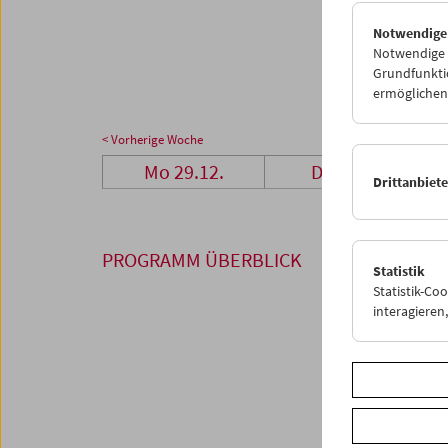
26
2
Notwendige
02
0
Notwendige C
Grundfunktio
ermöglichen.
< Vorherige Woche
Mo 29.12.
Di 30.12.
Drittanbiet
PROGRAMM ÜBERBLICK
Statistik
Statistik-Co
interagiere