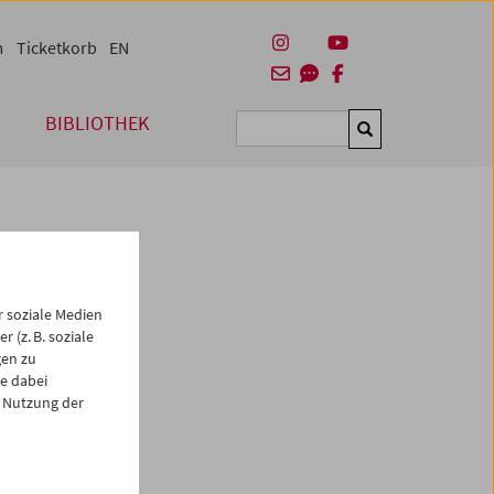
m
Ticketkorb
EN
BIBLIOTHEK
Suchen
 soziale Medien
 (z. B. soziale
gen zu
e dabei
es
 Nutzung der