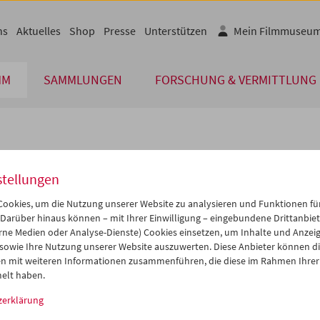
ns
Aktuelles
Shop
Presse
Unterstützen
Mein Filmmuseu
MM
SAMMLUNGEN
FORSCHUNG & VERMITTLUNG
lplan
stellungen
Jan 2015
iCalender
>
>>
ookies, um die Nutzung unserer Website zu analysieren und Funktionen für
Programmheft-PDF
i
Mi
Do
Fr
Sa
So
 Darüber hinaus können – mit Ihrer Einwilligung – eingebundene Drittanbieter
rne Medien oder Analyse-Dienste) Cookies einsetzen, um Inhalte und Anzei
0
31
01
02
03
04
 sowie Ihre Nutzung unserer Website auszuwerten. Diese Anbieter können di
English language or subtitl
6
07
08
09
10
11
n mit weiteren Informationen zusammenführen, die diese im Rahmen Ihrer
elt haben.
3
14
15
16
17
18
zerklärung
0
21
22
23
24
25