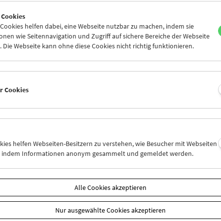
7
28
29
30
31
01
 Cookies
3
04
05
06
07
08
ookies helfen dabei, eine Webseite nutzbar zu machen, indem sie
nen wie Seitennavigation und Zugriff auf sichere Bereiche der Webseite
 Die Webseite kann ohne diese Cookies nicht richtig funktionieren.
Mi 31.12.
Do 1.1.
Fr 2.1.
er Cookies
okies helfen Webseiten-Besitzern zu verstehen, wie Besucher mit Webseiten
n, indem Informationen anonym gesammelt und gemeldet werden.
Alle Cookies akzeptieren
Nur ausgewählte Cookies akzeptieren