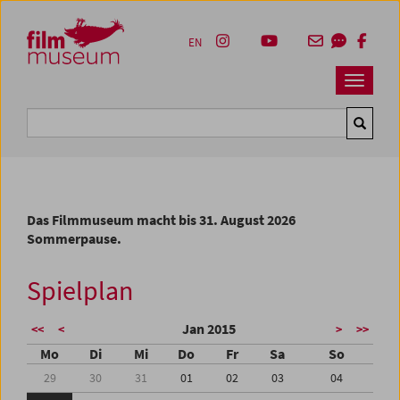
Accesskey [1]
Accesskey [4]
Accesskey [2]
Accesskey [3]
Zum Inhalt
Zum Hauptmenü
Zur Servicenavigation
Zum Suche
EN
Navbar 
Suche
Das Filmmuseum macht bis 31. August 2026
Sommerpause.
Spielplan
Jan 2015
<<
<
>
>>
Mo
Di
Mi
Do
Fr
Sa
So
29
30
31
01
02
03
04