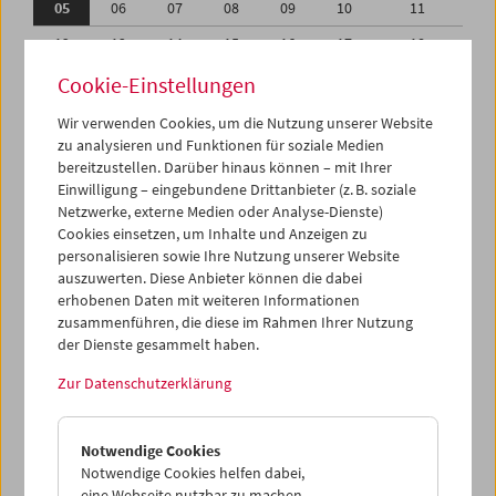
05
06
07
08
09
10
11
12
13
14
15
16
17
18
19
20
21
22
23
24
25
Cookie-Einstellungen
26
27
28
29
30
31
01
Wir verwenden Cookies, um die Nutzung unserer Website
zu analysieren und Funktionen für soziale Medien
02
03
04
05
06
07
08
bereitzustellen. Darüber hinaus können – mit Ihrer
Einwilligung – eingebundene Drittanbieter (z. B. soziale
iCalender
Netzwerke, externe Medien oder Analyse-Dienste)
Cookies einsetzen, um Inhalte und Anzeigen zu
Programmheft-PDF
personalisieren sowie Ihre Nutzung unserer Website
auszuwerten. Diese Anbieter können die dabei
English language or subtitles
erhobenen Daten mit weiteren Informationen
zusammenführen, die diese im Rahmen Ihrer Nutzung
der Dienste gesammelt haben.
< Vorherige Woche
Nächste Woche >
Zur Datenschutzerklärung
Mo 5.1.
Notwendige Cookies
Di 6.1.
Notwendige Cookies helfen dabei,
eine Webseite nutzbar zu machen,