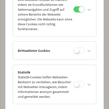
Mi 7.1.
indem sie Grundfunktionen wie
Seitennavigation und Zugriff auf
sichere Bereiche der Webseite
Do 8.1.
ermöglichen. Die Webseite kann ohne
diese Cookies nicht richtig
funktionieren.
Fr 9.1.
Sa 10.1.
Drittanbieter Cookies
So 11.1.
Statistik
Statistik-Cookies helfen Webseiten-
PROGRAMM ÜBERBLICK
Besitzern zu verstehen, wie Besucher
mit Webseiten interagieren, indem
Informationen anonym gesammelt
und gemeldet werden.