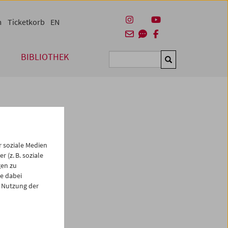
m
Ticketkorb
EN
BIBLIOTHEK
Suchen
 soziale Medien
 (z. B. soziale
gen zu
e dabei
es
 Nutzung der