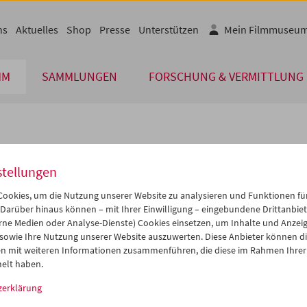
ns
Aktuelles
Shop
Presse
Unterstützen
Mein Filmmuseu
MM
SAMMLUNGEN
FORSCHUNG & VERMITTLUNG
lplan
stellungen
Jan 2015
iCalender
>
>>
ookies, um die Nutzung unserer Website zu analysieren und Funktionen für
Programmheft-PDF
i
Mi
Do
Fr
Sa
So
 Darüber hinaus können – mit Ihrer Einwilligung – eingebundene Drittanbieter
rne Medien oder Analyse-Dienste) Cookies einsetzen, um Inhalte und Anzei
0
31
01
02
03
04
 sowie Ihre Nutzung unserer Website auszuwerten. Diese Anbieter können di
English language or subtitl
6
07
08
09
10
11
n mit weiteren Informationen zusammenführen, die diese im Rahmen Ihrer
elt haben.
3
14
15
16
17
18
zerklärung
0
21
22
23
24
25