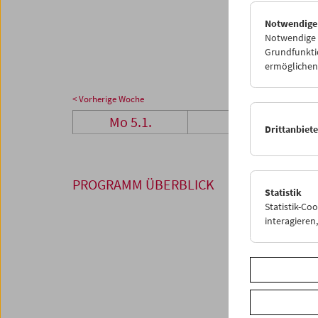
26
2
Notwendige
02
0
Notwendige C
Grundfunktio
ermöglichen.
< Vorherige Woche
Mo 5.1.
Di 6.1.
Drittanbiet
PROGRAMM ÜBERBLICK
Statistik
Statistik-Co
interagiere