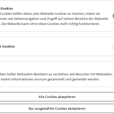
7
28
29
30
31
01
 Cookies
3
04
05
06
07
08
ookies helfen dabei, eine Webseite nutzbar zu machen, indem sie
nen wie Seitennavigation und Zugriff auf sichere Bereiche der Webseite
 Die Webseite kann ohne diese Cookies nicht richtig funktionieren.
Mi 7.1.
Do 8.1.
Fr 9.1.
er Cookies
okies helfen Webseiten-Besitzern zu verstehen, wie Besucher mit Webseiten
n, indem Informationen anonym gesammelt und gemeldet werden.
Alle Cookies akzeptieren
Nur ausgewählte Cookies akzeptieren