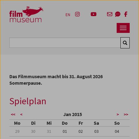
Accesskey [1]
Accesskey [4]
Accesskey [2]
Accesskey [3]
Zum Inhalt
Zum Hauptmenü
Zur Servicenavigation
Zum Suche
EN
Navbar 
Suche
Das Filmmuseum macht bis 31. August 2026
Sommerpause.
Spielplan
Jan 2015
<<
<
>
>>
Mo
Di
Mi
Do
Fr
Sa
So
29
30
31
01
02
03
04