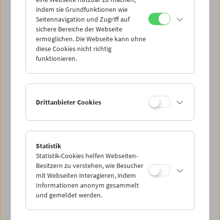
Mi 14.1.
indem sie Grundfunktionen wie
Seitennavigation und Zugriff auf
sichere Bereiche der Webseite
Do 15.1.
ermöglichen. Die Webseite kann ohne
diese Cookies nicht richtig
funktionieren.
Fr 16.1.
Sa 17.1.
Drittanbieter Cookies
So 18.1.
Statistik
Statistik-Cookies helfen Webseiten-
PROGRAMM ÜBERBLICK
Besitzern zu verstehen, wie Besucher
mit Webseiten interagieren, indem
Informationen anonym gesammelt
und gemeldet werden.