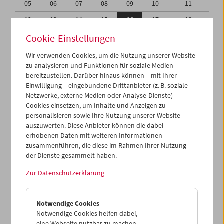
05
06
07
08
09
10
11
12
13
14
15
16
17
18
19
20
21
22
23
24
25
Cookie-Einstellungen
26
27
28
29
30
31
01
Wir verwenden Cookies, um die Nutzung unserer Website
zu analysieren und Funktionen für soziale Medien
02
03
04
05
06
07
08
bereitzustellen. Darüber hinaus können – mit Ihrer
Einwilligung – eingebundene Drittanbieter (z. B. soziale
iCalender
Netzwerke, externe Medien oder Analyse-Dienste)
Cookies einsetzen, um Inhalte und Anzeigen zu
Programmheft-PDF
personalisieren sowie Ihre Nutzung unserer Website
auszuwerten. Diese Anbieter können die dabei
English language or subtitles
erhobenen Daten mit weiteren Informationen
zusammenführen, die diese im Rahmen Ihrer Nutzung
der Dienste gesammelt haben.
< Vorherige Woche
Nächste Woche >
Zur Datenschutzerklärung
Mo 12.1.
Notwendige Cookies
Di 13.1.
Notwendige Cookies helfen dabei,
eine Webseite nutzbar zu machen,