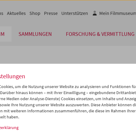
ns
Aktuelles
Shop
Presse
Unterstützen
Mein Filmmuseu
MM
SAMMLUNGEN
FORSCHUNG & VERMITTLUNG
lplan
stellungen
Jan 2015
iCalender
>
>>
ookies, um die Nutzung unserer Website zu analysieren und Funktionen für
Programmheft-PDF
i
Mi
Do
Fr
Sa
So
 Darüber hinaus können – mit Ihrer Einwilligung – eingebundene Drittanbieter
rne Medien oder Analyse-Dienste) Cookies einsetzen, um Inhalte und Anzei
0
31
01
02
03
04
 sowie Ihre Nutzung unserer Website auszuwerten. Diese Anbieter können di
English language or subtitl
6
07
08
09
10
11
n mit weiteren Informationen zusammenführen, die diese im Rahmen Ihrer
elt haben.
3
14
15
16
17
18
zerklärung
0
21
22
23
24
25