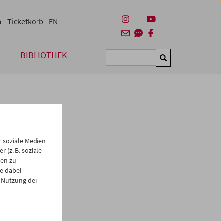
m
Ticketkorb
EN
BIBLIOTHEK
Suchen
 soziale Medien
 (z. B. soziale
gen zu
e dabei
es
 Nutzung der