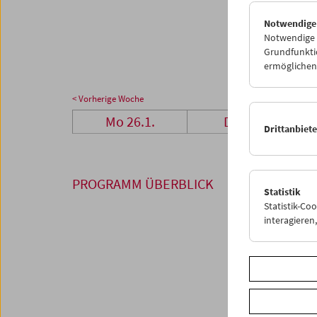
26
2
Notwendige
02
0
Notwendige C
Grundfunktio
ermöglichen.
< Vorherige Woche
Mo 26.1.
Di 27.1.
Drittanbiet
PROGRAMM ÜBERBLICK
Statistik
Statistik-Co
interagiere