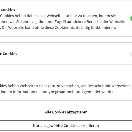
7
28
29
30
31
01
 Cookies
3
04
05
06
07
08
ookies helfen dabei, eine Webseite nutzbar zu machen, indem sie
nen wie Seitennavigation und Zugriff auf sichere Bereiche der Webseite
 Die Webseite kann ohne diese Cookies nicht richtig funktionieren.
Mi 28.1.
Do 29.1.
Fr 30.1.
er Cookies
okies helfen Webseiten-Besitzern zu verstehen, wie Besucher mit Webseiten
n, indem Informationen anonym gesammelt und gemeldet werden.
Alle Cookies akzeptieren
Nur ausgewählte Cookies akzeptieren