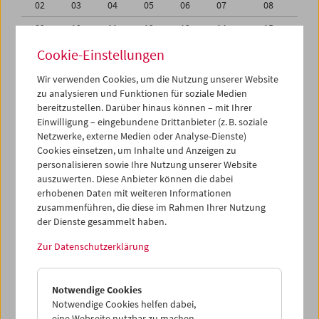
02
03
04
05
06
07
08
09
10
11
12
13
14
15
16
17
18
19
20
21
22
Cookie-Einstellungen
23
24
25
26
27
28
01
Wir verwenden Cookies, um die Nutzung unserer Website
zu analysieren und Funktionen für soziale Medien
02
03
04
05
06
07
08
bereitzustellen. Darüber hinaus können – mit Ihrer
Einwilligung – eingebundene Drittanbieter (z. B. soziale
iCalender
Netzwerke, externe Medien oder Analyse-Dienste)
Cookies einsetzen, um Inhalte und Anzeigen zu
Programmheft-PDF
personalisieren sowie Ihre Nutzung unserer Website
auszuwerten. Diese Anbieter können die dabei
English language or subtitles
erhobenen Daten mit weiteren Informationen
zusammenführen, die diese im Rahmen Ihrer Nutzung
der Dienste gesammelt haben.
< Vorherige Woche
Nächste Woche >
Zur Datenschutzerklärung
Mo 26.1.
Notwendige Cookies
Di 27.1.
Notwendige Cookies helfen dabei,
eine Webseite nutzbar zu machen,