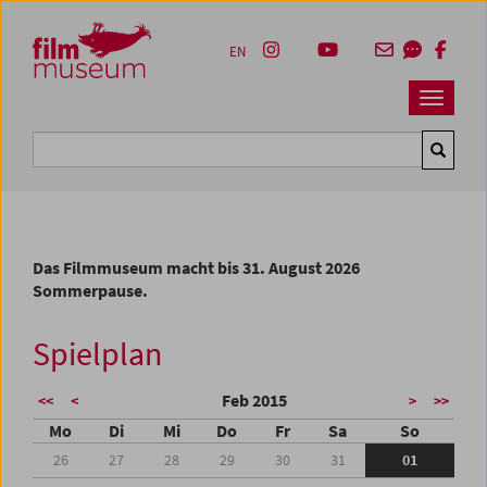
Accesskey [1]
Accesskey [4]
Accesskey [2]
Accesskey [3]
Zum Inhalt
Zum Hauptmenü
Zur Servicenavigation
Zum Suche
EN
Navbar 
Suche
Das Filmmuseum macht bis 31. August 2026
Sommerpause.
Spielplan
Feb 2015
<<
<
>
>>
Mo
Di
Mi
Do
Fr
Sa
So
26
27
28
29
30
31
01