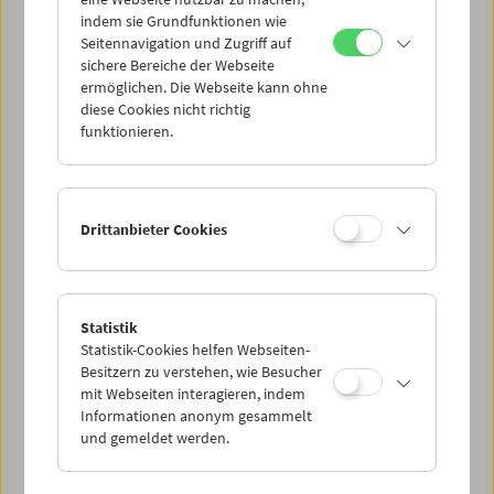
Mi 28.1.
indem sie Grundfunktionen wie
Seitennavigation und Zugriff auf
sichere Bereiche der Webseite
Do 29.1.
ermöglichen. Die Webseite kann ohne
diese Cookies nicht richtig
funktionieren.
Fr 30.1.
Sa 31.1.
Drittanbieter Cookies
So 1.2.
Statistik
Statistik-Cookies helfen Webseiten-
PROGRAMM ÜBERBLICK
Besitzern zu verstehen, wie Besucher
mit Webseiten interagieren, indem
Informationen anonym gesammelt
und gemeldet werden.