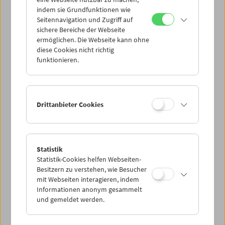
Mi 4.2.
indem sie Grundfunktionen wie
Seitennavigation und Zugriff auf
sichere Bereiche der Webseite
Do 5.2.
ermöglichen. Die Webseite kann ohne
diese Cookies nicht richtig
funktionieren.
Fr 6.2.
Sa 7.2.
Drittanbieter Cookies
So 8.2.
Statistik
Statistik-Cookies helfen Webseiten-
PROGRAMM ÜBERBLICK
Besitzern zu verstehen, wie Besucher
mit Webseiten interagieren, indem
Informationen anonym gesammelt
und gemeldet werden.