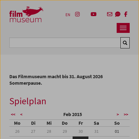
Accesskey [1]
Accesskey [4]
Accesskey [2]
Accesskey [3]
Zum Inhalt
Zum Hauptmenü
Zur Servicenavigation
Zum Suche
EN
Navbar 
Suche
Das Filmmuseum macht bis 31. August 2026
Sommerpause.
Spielplan
Feb 2015
<<
<
>
>>
Mo
Di
Mi
Do
Fr
Sa
So
26
27
28
29
30
31
01