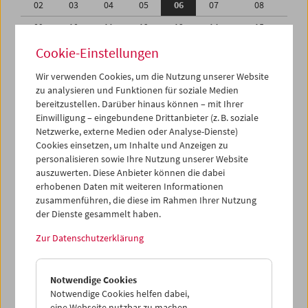
02
03
04
05
06
07
08
09
10
11
12
13
14
15
16
17
18
19
20
21
22
Cookie-Einstellungen
23
24
25
26
27
28
01
Wir verwenden Cookies, um die Nutzung unserer Website
zu analysieren und Funktionen für soziale Medien
02
03
04
05
06
07
08
bereitzustellen. Darüber hinaus können – mit Ihrer
Einwilligung – eingebundene Drittanbieter (z. B. soziale
iCalender
Netzwerke, externe Medien oder Analyse-Dienste)
Cookies einsetzen, um Inhalte und Anzeigen zu
Programmheft-PDF
personalisieren sowie Ihre Nutzung unserer Website
auszuwerten. Diese Anbieter können die dabei
English language or subtitles
erhobenen Daten mit weiteren Informationen
zusammenführen, die diese im Rahmen Ihrer Nutzung
der Dienste gesammelt haben.
< Vorherige Woche
Nächste Woche >
Zur Datenschutzerklärung
Mo 2.2.
Notwendige Cookies
Di 3.2.
Notwendige Cookies helfen dabei,
eine Webseite nutzbar zu machen,