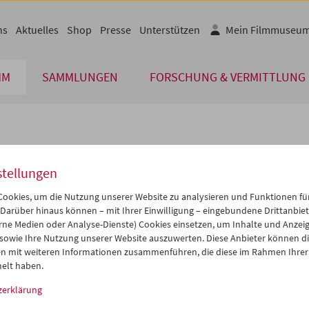
ns
Aktuelles
Shop
Presse
Unterstützen
Mein Filmmuseu
MM
SAMMLUNGEN
FORSCHUNG & VERMITTLUNG
lplan
stellungen
Feb 2015
iCalender
>
>>
ookies, um die Nutzung unserer Website zu analysieren und Funktionen für
Programmheft-PDF
i
Mi
Do
Fr
Sa
So
 Darüber hinaus können – mit Ihrer Einwilligung – eingebundene Drittanbieter
rne Medien oder Analyse-Dienste) Cookies einsetzen, um Inhalte und Anzei
7
28
29
30
31
01
 sowie Ihre Nutzung unserer Website auszuwerten. Diese Anbieter können di
English language or subtitl
3
04
05
06
07
08
n mit weiteren Informationen zusammenführen, die diese im Rahmen Ihrer
elt haben.
0
11
12
13
14
15
zerklärung
7
18
19
20
21
22