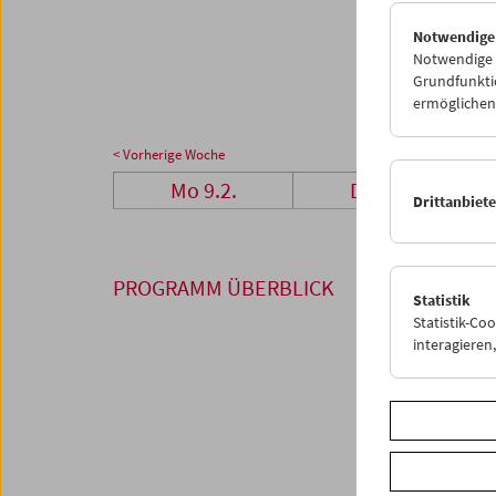
23
2
Notwendige
02
0
Notwendige C
Grundfunktio
ermöglichen.
< Vorherige Woche
Mo 9.2.
Di 10.2.
Drittanbiet
PROGRAMM ÜBERBLICK
Statistik
Statistik-Co
interagiere