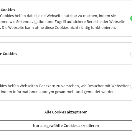
4
25
26
27
28
01
 Cookies
3
04
05
06
07
08
ookies helfen dabei, eine Webseite nutzbar zu machen, indem sie
nen wie Seitennavigation und Zugriff auf sichere Bereiche der Webseite
 Die Webseite kann ohne diese Cookies nicht richtig funktionieren.
Mi 11.2.
Do 12.2.
Fr 13.2.
er Cookies
okies helfen Webseiten-Besitzern zu verstehen, wie Besucher mit Webseiten
n, indem Informationen anonym gesammelt und gemeldet werden.
Alle Cookies akzeptieren
Nur ausgewählte Cookies akzeptieren