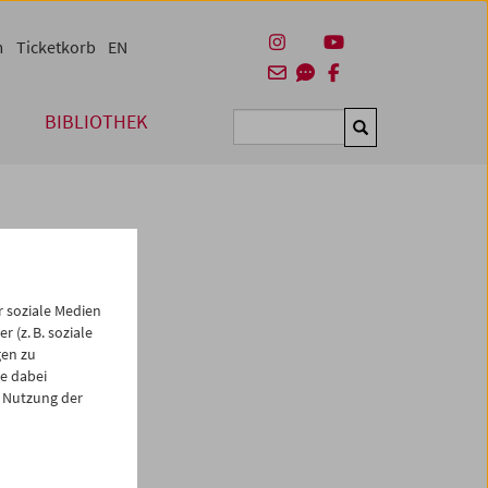
m
Ticketkorb
EN
BIBLIOTHEK
Suchen
 soziale Medien
 (z. B. soziale
gen zu
e dabei
es
 Nutzung der