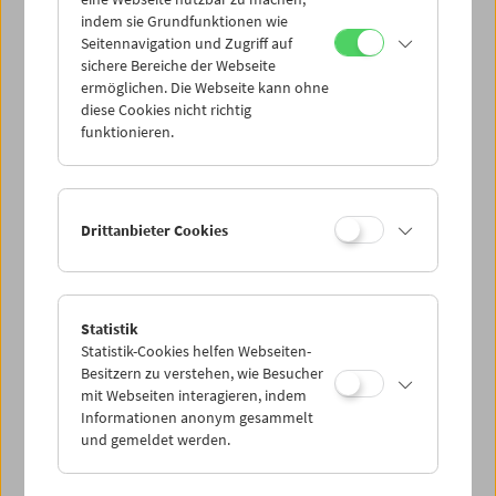
Mi 11.2.
indem sie Grundfunktionen wie
Seitennavigation und Zugriff auf
sichere Bereiche der Webseite
Do 12.2.
ermöglichen. Die Webseite kann ohne
diese Cookies nicht richtig
funktionieren.
Fr 13.2.
Sa 14.2.
Drittanbieter Cookies
So 15.2.
Statistik
Statistik-Cookies helfen Webseiten-
PROGRAMM ÜBERBLICK
Besitzern zu verstehen, wie Besucher
mit Webseiten interagieren, indem
Informationen anonym gesammelt
und gemeldet werden.