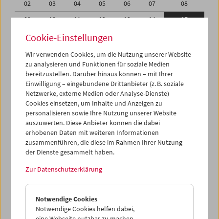
02
03
04
05
06
07
08
09
10
11
12
13
14
15
16
17
18
19
20
21
22
Cookie-Einstellungen
23
24
25
26
27
28
01
Wir verwenden Cookies, um die Nutzung unserer Website
zu analysieren und Funktionen für soziale Medien
02
03
04
05
06
07
08
bereitzustellen. Darüber hinaus können – mit Ihrer
Einwilligung – eingebundene Drittanbieter (z. B. soziale
iCalender
Netzwerke, externe Medien oder Analyse-Dienste)
Cookies einsetzen, um Inhalte und Anzeigen zu
Programmheft-PDF
personalisieren sowie Ihre Nutzung unserer Website
auszuwerten. Diese Anbieter können die dabei
English language or subtitles
erhobenen Daten mit weiteren Informationen
zusammenführen, die diese im Rahmen Ihrer Nutzung
der Dienste gesammelt haben.
< Vorherige Woche
Nächste Woche >
Zur Datenschutzerklärung
Mo 9.2.
Notwendige Cookies
Di 10.2.
Notwendige Cookies helfen dabei,
eine Webseite nutzbar zu machen,