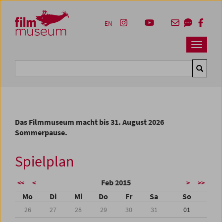
Accesskey [1]
Accesskey [4]
Accesskey [2]
Accesskey [3]
Zum Inhalt
Zum Hauptmenü
Zur Servicenavigation
Zum Suche
EN
Navbar 
Suche
Das Filmmuseum macht bis 31. August 2026
Sommerpause.
Spielplan
Feb 2015
<<
<
>
>>
Mo
Di
Mi
Do
Fr
Sa
So
26
27
28
29
30
31
01