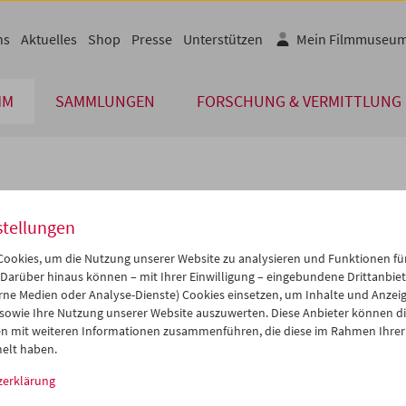
ns
Aktuelles
Shop
Presse
Unterstützen
Mein Filmmuseu
MM
SAMMLUNGEN
FORSCHUNG & VERMITTLUNG
lplan
stellungen
Feb 2015
iCalender
>
>>
ookies, um die Nutzung unserer Website zu analysieren und Funktionen für
Programmheft-PDF
i
Mi
Do
Fr
Sa
So
 Darüber hinaus können – mit Ihrer Einwilligung – eingebundene Drittanbieter
rne Medien oder Analyse-Dienste) Cookies einsetzen, um Inhalte und Anzei
7
28
29
30
31
01
 sowie Ihre Nutzung unserer Website auszuwerten. Diese Anbieter können di
English language or subtitl
3
04
05
06
07
08
n mit weiteren Informationen zusammenführen, die diese im Rahmen Ihrer
elt haben.
0
11
12
13
14
15
zerklärung
7
18
19
20
21
22