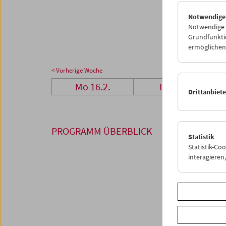
23
2
Notwendige
02
0
Notwendige C
Grundfunktio
ermöglichen.
< Vorherige Woche
Mo 16.2.
Di 17.2.
Drittanbiet
PROGRAMM ÜBERBLICK
Statistik
Statistik-Co
interagiere