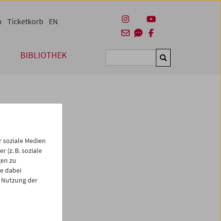
m
Ticketkorb
EN
BIBLIOTHEK
Suchen
 soziale Medien
 (z. B. soziale
gen zu
e dabei
es
 Nutzung der