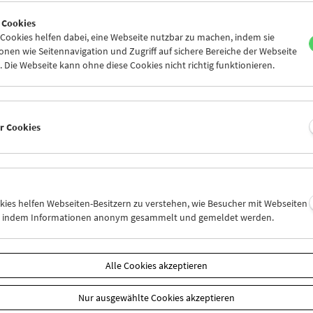
4
25
26
27
28
01
 Cookies
3
04
05
06
07
08
ookies helfen dabei, eine Webseite nutzbar zu machen, indem sie
nen wie Seitennavigation und Zugriff auf sichere Bereiche der Webseite
 Die Webseite kann ohne diese Cookies nicht richtig funktionieren.
Mi 18.2.
Do 19.2.
Fr 20.2.
er Cookies
okies helfen Webseiten-Besitzern zu verstehen, wie Besucher mit Webseiten
n, indem Informationen anonym gesammelt und gemeldet werden.
Alle Cookies akzeptieren
Nur ausgewählte Cookies akzeptieren