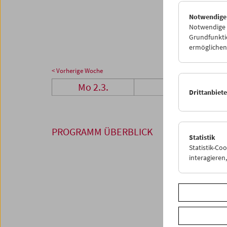
23
2
Notwendige
30
3
Notwendige C
Grundfunktio
ermöglichen.
< Vorherige Woche
Mo 2.3.
Di 3.3.
Drittanbiet
PROGRAMM ÜBERBLICK
Statistik
Statistik-Co
interagiere