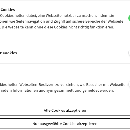
4
25
26
27
28
29
 Cookies
1
01
02
03
04
05
ookies helfen dabei, eine Webseite nutzbar zu machen, indem sie
nen wie Seitennavigation und Zugriff auf sichere Bereiche der Webseite
 Die Webseite kann ohne diese Cookies nicht richtig funktionieren.
Mi 4.3.
Do 5.3.
Fr 6.3.
er Cookies
okies helfen Webseiten-Besitzern zu verstehen, wie Besucher mit Webseiten
n, indem Informationen anonym gesammelt und gemeldet werden.
Alle Cookies akzeptieren
Nur ausgewählte Cookies akzeptieren