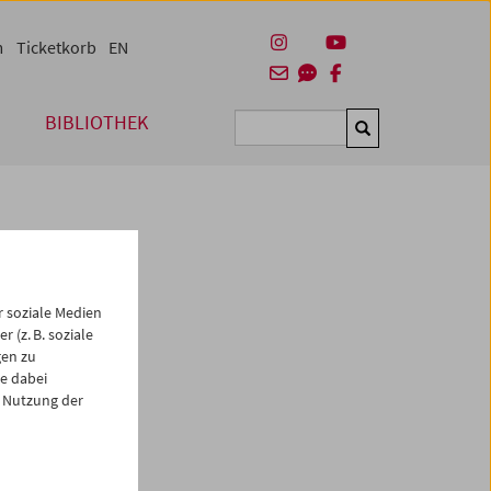
m
Ticketkorb
EN
BIBLIOTHEK
Suchen
 soziale Medien
 (z. B. soziale
gen zu
e dabei
es
 Nutzung der