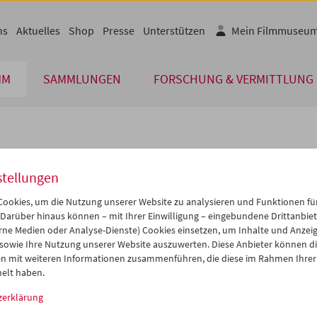
ns
Aktuelles
Shop
Presse
Unterstützen
Mein Filmmuseu
MM
SAMMLUNGEN
FORSCHUNG & VERMITTLUNG
lplan
stellungen
Mär 2015
iCalender
>
>>
ookies, um die Nutzung unserer Website zu analysieren und Funktionen für
Programmheft-PDF
i
Mi
Do
Fr
Sa
So
 Darüber hinaus können – mit Ihrer Einwilligung – eingebundene Drittanbieter
rne Medien oder Analyse-Dienste) Cookies einsetzen, um Inhalte und Anzei
4
25
26
27
28
01
 sowie Ihre Nutzung unserer Website auszuwerten. Diese Anbieter können di
English language or subtitl
3
04
05
06
07
08
n mit weiteren Informationen zusammenführen, die diese im Rahmen Ihrer
elt haben.
0
11
12
13
14
15
zerklärung
7
18
19
20
21
22