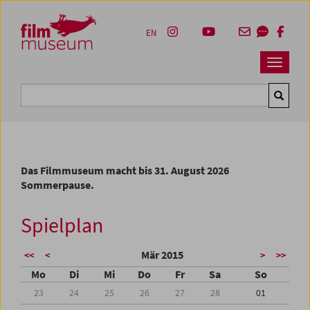
Accesskey [1]
Accesskey [4]
Accesskey [2]
Accesskey [3]
Zum Inhalt
Zum Hauptmenü
Zur Servicenavigation
Zum Suche
EN
Navbar 
Suche
Das Filmmuseum macht bis 31. August 2026
Sommerpause.
Spielplan
Mär 2015
<<
<
>
>>
Mo
Di
Mi
Do
Fr
Sa
So
23
24
25
26
27
28
01