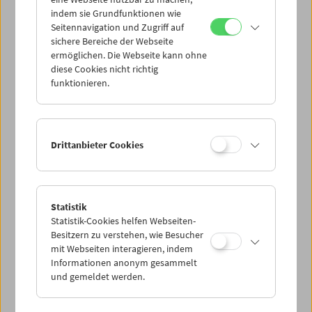
Mi 11.3.
indem sie Grundfunktionen wie
Seitennavigation und Zugriff auf
sichere Bereiche der Webseite
Do 12.3.
ermöglichen. Die Webseite kann ohne
diese Cookies nicht richtig
funktionieren.
Fr 13.3.
Sa 14.3.
Drittanbieter Cookies
So 15.3.
Statistik
Statistik-Cookies helfen Webseiten-
PROGRAMM ÜBERBLICK
Besitzern zu verstehen, wie Besucher
mit Webseiten interagieren, indem
Informationen anonym gesammelt
und gemeldet werden.