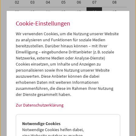
02
03
04
05
06
07
08
09
10
11
12
13
14
15
16
17
18
19
20
21
22
Cookie-Einstellungen
23
24
25
26
27
28
29
Wir verwenden Cookies, um die Nutzung unserer Website
zu analysieren und Funktionen für soziale Medien
30
31
01
02
03
04
05
bereitzustellen. Darüber hinaus können – mit Ihrer
Einwilligung – eingebundene Drittanbieter (z. B. soziale
iCalender
Netzwerke, externe Medien oder Analyse-Dienste)
Cookies einsetzen, um Inhalte und Anzeigen zu
Programmheft-PDF
personalisieren sowie Ihre Nutzung unserer Website
auszuwerten. Diese Anbieter können die dabei
English language or subtitles
erhobenen Daten mit weiteren Informationen
zusammenführen, die diese im Rahmen Ihrer Nutzung
der Dienste gesammelt haben.
< Vorherige Woche
Nächste Woche >
Zur Datenschutzerklärung
Mo 9.3.
Notwendige Cookies
Di 10.3.
Notwendige Cookies helfen dabei,
eine Webseite nutzbar zu machen,