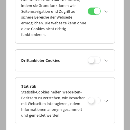
Mi 18.3.
indem sie Grundfunktionen wie
Seitennavigation und Zugriff auf
sichere Bereiche der Webseite
Do 19.3.
ermöglichen. Die Webseite kann ohne
diese Cookies nicht richtig
funktionieren.
Fr 20.3.
Sa 21.3.
Drittanbieter Cookies
So 22.3.
Statistik
Statistik-Cookies helfen Webseiten-
PROGRAMM ÜBERBLICK
Besitzern zu verstehen, wie Besucher
mit Webseiten interagieren, indem
Informationen anonym gesammelt
und gemeldet werden.