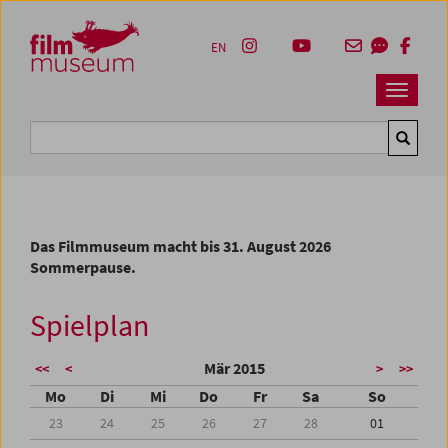
Accesskey [1]
Accesskey [4]
Accesskey [2]
Accesskey [3]
Zum Inhalt
Zum Hauptmenü
Zur Servicenavigation
Zum Suche
EN
Navbar 
Suche
Das Filmmuseum macht bis 31. August 2026
Sommerpause.
Spielplan
Mär 2015
<<
<
>
>>
Mo
Di
Mi
Do
Fr
Sa
So
23
24
25
26
27
28
01