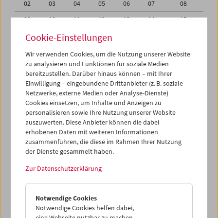
02
03
04
05
06
07
08
09
10
11
12
13
14
15
16
17
18
19
20
21
22
Cookie-Einstellungen
23
24
25
26
27
28
29
Wir verwenden Cookies, um die Nutzung unserer Website
zu analysieren und Funktionen für soziale Medien
30
31
01
02
03
04
05
bereitzustellen. Darüber hinaus können – mit Ihrer
Einwilligung – eingebundene Drittanbieter (z. B. soziale
iCalender
Netzwerke, externe Medien oder Analyse-Dienste)
Cookies einsetzen, um Inhalte und Anzeigen zu
Programmheft-PDF
personalisieren sowie Ihre Nutzung unserer Website
auszuwerten. Diese Anbieter können die dabei
English language or subtitles
erhobenen Daten mit weiteren Informationen
zusammenführen, die diese im Rahmen Ihrer Nutzung
der Dienste gesammelt haben.
< Vorherige Woche
Nächste Woche >
Zur Datenschutzerklärung
Mo 16.3.
Notwendige Cookies
Di 17.3.
Notwendige Cookies helfen dabei,
eine Webseite nutzbar zu machen,