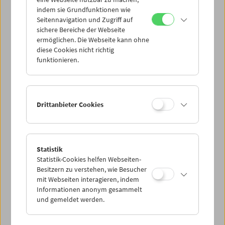
Mi 1.4.
indem sie Grundfunktionen wie
Seitennavigation und Zugriff auf
sichere Bereiche der Webseite
Do 2.4.
ermöglichen. Die Webseite kann ohne
diese Cookies nicht richtig
funktionieren.
Fr 3.4.
Sa 4.4.
Drittanbieter Cookies
So 5.4.
Statistik
Statistik-Cookies helfen Webseiten-
PROGRAMM ÜBERBLICK
Besitzern zu verstehen, wie Besucher
mit Webseiten interagieren, indem
Informationen anonym gesammelt
und gemeldet werden.