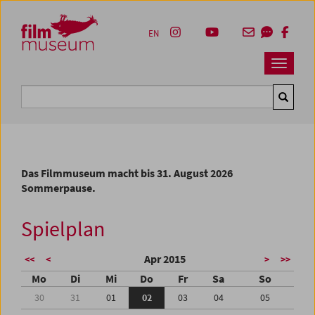
Accesskey [1]
Accesskey [4]
Accesskey [2]
Accesskey [3]
Zum Inhalt
Zum Hauptmenü
Zur Servicenavigation
Zum Suche
EN
Navbar 
Suche
Das Filmmuseum macht bis 31. August 2026
Sommerpause.
Spielplan
Apr 2015
<<
<
>
>>
Mo
Di
Mi
Do
Fr
Sa
So
30
31
01
02
03
04
05