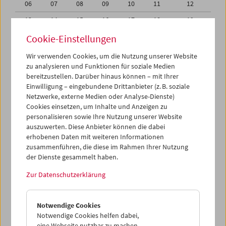
06
07
08
09
10
11
12
13
14
15
16
17
18
19
20
21
22
23
24
25
26
Cookie-Einstellungen
27
28
29
30
01
02
03
Wir verwenden Cookies, um die Nutzung unserer Website
zu analysieren und Funktionen für soziale Medien
04
05
06
07
08
09
10
bereitzustellen. Darüber hinaus können – mit Ihrer
Einwilligung – eingebundene Drittanbieter (z. B. soziale
iCalender
Netzwerke, externe Medien oder Analyse-Dienste)
Cookies einsetzen, um Inhalte und Anzeigen zu
Programmheft-PDF
personalisieren sowie Ihre Nutzung unserer Website
auszuwerten. Diese Anbieter können die dabei
English language or subtitles
erhobenen Daten mit weiteren Informationen
zusammenführen, die diese im Rahmen Ihrer Nutzung
der Dienste gesammelt haben.
< Vorherige Woche
Nächste Woche >
Zur Datenschutzerklärung
Mo 30.3.
Notwendige Cookies
Di 31.3.
Notwendige Cookies helfen dabei,
eine Webseite nutzbar zu machen,