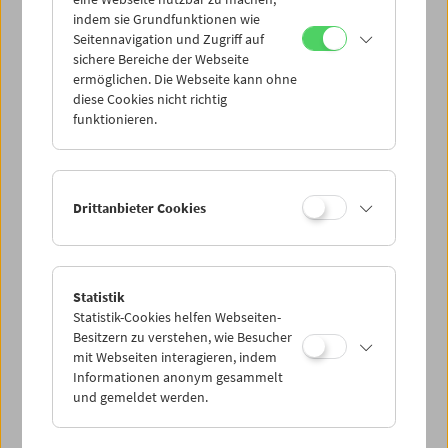
Mi 8.4.
indem sie Grundfunktionen wie
Seitennavigation und Zugriff auf
sichere Bereiche der Webseite
Do 9.4.
ermöglichen. Die Webseite kann ohne
diese Cookies nicht richtig
funktionieren.
Fr 10.4.
Sa 11.4.
Drittanbieter Cookies
So 12.4.
Statistik
Statistik-Cookies helfen Webseiten-
PROGRAMM ÜBERBLICK
Besitzern zu verstehen, wie Besucher
mit Webseiten interagieren, indem
Informationen anonym gesammelt
und gemeldet werden.