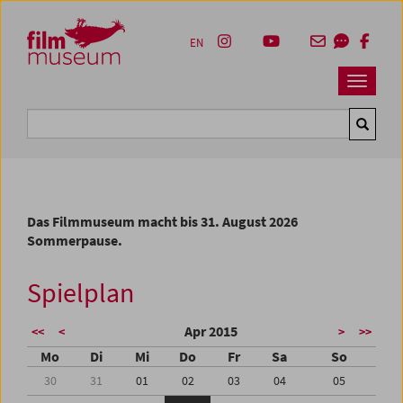
Accesskey [1]
Accesskey [4]
Accesskey [2]
Accesskey [3]
Zum Inhalt
Zum Hauptmenü
Zur Servicenavigation
Zum Suche
EN
Navbar 
Suche
Das Filmmuseum macht bis 31. August 2026
Sommerpause.
Spielplan
Apr 2015
<<
<
>
>>
Mo
Di
Mi
Do
Fr
Sa
So
30
31
01
02
03
04
05