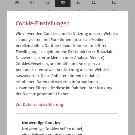
06
07
08
09
10
11
12
13
14
15
16
17
18
19
20
21
22
23
24
25
26
Cookie-Einstellungen
27
28
29
30
01
02
03
Wir verwenden Cookies, um die Nutzung unserer Website
zu analysieren und Funktionen für soziale Medien
04
05
06
07
08
09
10
bereitzustellen. Darüber hinaus können – mit Ihrer
Einwilligung – eingebundene Drittanbieter (z. B. soziale
iCalender
Netzwerke, externe Medien oder Analyse-Dienste)
Cookies einsetzen, um Inhalte und Anzeigen zu
Programmheft-PDF
personalisieren sowie Ihre Nutzung unserer Website
auszuwerten. Diese Anbieter können die dabei
English language or subtitles
erhobenen Daten mit weiteren Informationen
zusammenführen, die diese im Rahmen Ihrer Nutzung
der Dienste gesammelt haben.
< Vorherige Woche
Nächste Woche >
Zur Datenschutzerklärung
Mo 6.4.
Notwendige Cookies
Di 7.4.
Notwendige Cookies helfen dabei,
eine Webseite nutzbar zu machen,