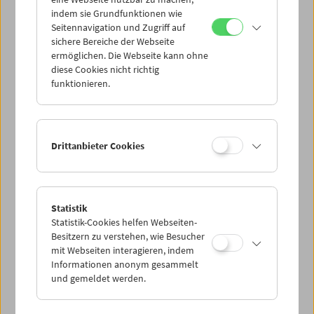
Mi 13.5.
indem sie Grundfunktionen wie
Seitennavigation und Zugriff auf
sichere Bereiche der Webseite
Do 14.5.
ermöglichen. Die Webseite kann ohne
diese Cookies nicht richtig
funktionieren.
Fr 15.5.
Sa 16.5.
Drittanbieter Cookies
So 17.5.
Statistik
Statistik-Cookies helfen Webseiten-
PROGRAMM ÜBERBLICK
Besitzern zu verstehen, wie Besucher
mit Webseiten interagieren, indem
Informationen anonym gesammelt
und gemeldet werden.