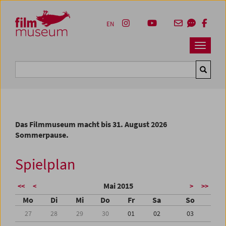
Accesskey [1]
Accesskey [4]
Accesskey [2]
Accesskey [3]
Zum Inhalt
Zum Hauptmenü
Zur Servicenavigation
Zum Suche
EN
Navbar 
Suche
Das Filmmuseum macht bis 31. August 2026
Sommerpause.
Spielplan
Mai 2015
<<
<
>
>>
Mo
Di
Mi
Do
Fr
Sa
So
27
28
29
30
01
02
03