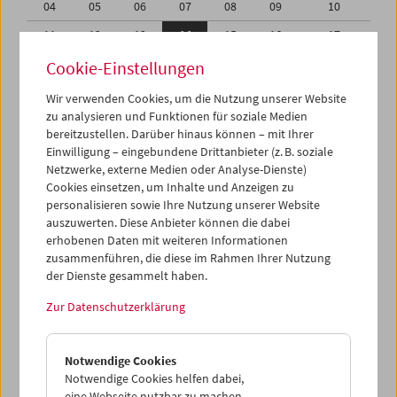
04
05
06
07
08
09
10
11
12
13
14
15
16
17
18
19
20
21
22
23
24
Cookie-Einstellungen
25
26
27
28
29
30
31
Wir verwenden Cookies, um die Nutzung unserer Website
zu analysieren und Funktionen für soziale Medien
01
02
03
04
05
06
07
bereitzustellen. Darüber hinaus können – mit Ihrer
Einwilligung – eingebundene Drittanbieter (z. B. soziale
iCalender
Netzwerke, externe Medien oder Analyse-Dienste)
Cookies einsetzen, um Inhalte und Anzeigen zu
Programmheft-PDF
personalisieren sowie Ihre Nutzung unserer Website
auszuwerten. Diese Anbieter können die dabei
English language or subtitles
erhobenen Daten mit weiteren Informationen
zusammenführen, die diese im Rahmen Ihrer Nutzung
der Dienste gesammelt haben.
< Vorherige Woche
Nächste Woche >
Zur Datenschutzerklärung
Mo 11.5.
Notwendige Cookies
Di 12.5.
Notwendige Cookies helfen dabei,
eine Webseite nutzbar zu machen,