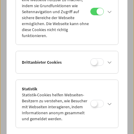
Mi 27.5.
indem sie Grundfunktionen wie
Seitennavigation und Zugriff auf
sichere Bereiche der Webseite
Do 28.5.
ermöglichen. Die Webseite kann ohne
diese Cookies nicht richtig
funktionieren.
Fr 29.5.
Sa 30.5.
Drittanbieter Cookies
So 31.5.
Statistik
Statistik-Cookies helfen Webseiten-
PROGRAMM ÜBERBLICK
Besitzern zu verstehen, wie Besucher
mit Webseiten interagieren, indem
Informationen anonym gesammelt
und gemeldet werden.