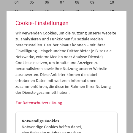
04
05
06
07
08
09
10
11
12
13
14
15
16
17
18
19
20
21
22
23
24
Cookie-Einstellungen
25
26
27
28
29
30
31
Wir verwenden Cookies, um die Nutzung unserer Website
zu analysieren und Funktionen für soziale Medien
01
02
03
04
05
06
07
bereitzustellen. Darüber hinaus können – mit Ihrer
Einwilligung – eingebundene Drittanbieter (z. B. soziale
iCalender
Netzwerke, externe Medien oder Analyse-Dienste)
Cookies einsetzen, um Inhalte und Anzeigen zu
Programmheft-PDF
personalisieren sowie Ihre Nutzung unserer Website
auszuwerten. Diese Anbieter können die dabei
English language or subtitles
erhobenen Daten mit weiteren Informationen
zusammenführen, die diese im Rahmen Ihrer Nutzung
der Dienste gesammelt haben.
< Vorherige Woche
Nächste Woche >
Zur Datenschutzerklärung
Mo 25.5.
Notwendige Cookies
Di 26.5.
Notwendige Cookies helfen dabei,
eine Webseite nutzbar zu machen,