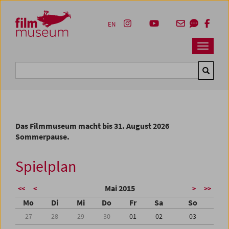
Accesskey [1]
Accesskey [4]
Accesskey [2]
Accesskey [3]
Zum Inhalt
Zum Hauptmenü
Zur Servicenavigation
Zum Suche
EN
Navbar 
Suche
Das Filmmuseum macht bis 31. August 2026
Sommerpause.
Spielplan
Mai 2015
<<
<
>
>>
Mo
Di
Mi
Do
Fr
Sa
So
27
28
29
30
01
02
03