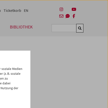
m
Ticketkorb
EN
BIBLIOTHEK
Suchen
 soziale Medien
 (z. B. soziale
gen zu
e dabei
es
 Nutzung der