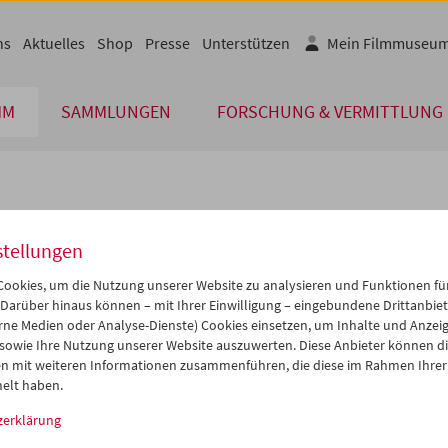
ns
Aktuelles
Shop
Presse
Unterstützen
Mein Filmmuseu
MM
SAMMLUNGEN
FORSCHUNG & VERMITTLUNG
lplan
stellungen
Jun 2015
iCalender
>
>>
ookies, um die Nutzung unserer Website zu analysieren und Funktionen für
Programmheft-PDF
i
Mi
Do
Fr
Sa
So
 Darüber hinaus können – mit Ihrer Einwilligung – eingebundene Drittanbieter
rne Medien oder Analyse-Dienste) Cookies einsetzen, um Inhalte und Anzei
2
03
04
05
06
07
 sowie Ihre Nutzung unserer Website auszuwerten. Diese Anbieter können di
English language or subtitl
9
10
11
12
13
14
n mit weiteren Informationen zusammenführen, die diese im Rahmen Ihrer
elt haben.
6
17
18
19
20
21
zerklärung
3
24
25
26
27
28