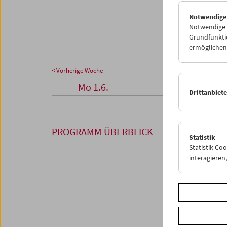
29
3
Notwendige
06
0
Notwendige C
Grundfunktio
ermöglichen.
< Vorherige Woche
Mo 1.6.
Di 2.6.
Drittanbiet
PROGRAMM ÜBERBLICK
Statistik
Statistik-Co
interagiere