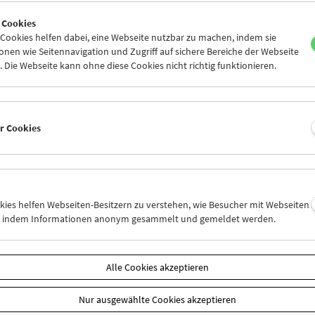
0
01
02
03
04
05
 Cookies
7
08
09
10
11
12
ookies helfen dabei, eine Webseite nutzbar zu machen, indem sie
nen wie Seitennavigation und Zugriff auf sichere Bereiche der Webseite
 Die Webseite kann ohne diese Cookies nicht richtig funktionieren.
Mi 3.6.
Do 4.6.
Fr 5.6.
er Cookies
okies helfen Webseiten-Besitzern zu verstehen, wie Besucher mit Webseiten
n, indem Informationen anonym gesammelt und gemeldet werden.
Alle Cookies akzeptieren
Nur ausgewählte Cookies akzeptieren