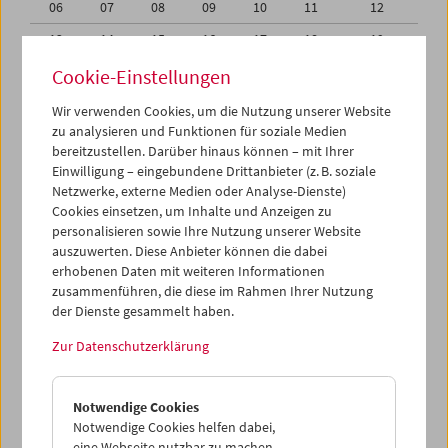
06
07
08
09
10
11
12
13
14
15
16
17
18
19
20
21
22
23
24
25
26
Cookie-Einstellungen
27
28
29
30
31
01
02
Wir verwenden Cookies, um die Nutzung unserer Website
zu analysieren und Funktionen für soziale Medien
03
04
05
06
07
08
09
bereitzustellen. Darüber hinaus können – mit Ihrer
Einwilligung – eingebundene Drittanbieter (z. B. soziale
iCalender
Netzwerke, externe Medien oder Analyse-Dienste)
Cookies einsetzen, um Inhalte und Anzeigen zu
Programmheft-PDF
personalisieren sowie Ihre Nutzung unserer Website
auszuwerten. Diese Anbieter können die dabei
English language or subtitles
erhobenen Daten mit weiteren Informationen
zusammenführen, die diese im Rahmen Ihrer Nutzung
der Dienste gesammelt haben.
< Vorherige Woche
Nächste Woche >
Zur Datenschutzerklärung
Mo 29.6.
Notwendige Cookies
Di 30.6.
Notwendige Cookies helfen dabei,
eine Webseite nutzbar zu machen,