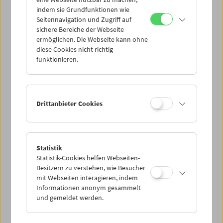
Mi 1.7.
indem sie Grundfunktionen wie
Seitennavigation und Zugriff auf
sichere Bereiche der Webseite
Do 2.7.
ermöglichen. Die Webseite kann ohne
diese Cookies nicht richtig
funktionieren.
Fr 3.7.
Sa 4.7.
Drittanbieter Cookies
So 5.7.
Statistik
Statistik-Cookies helfen Webseiten-
PROGRAMM ÜBERBLICK
Besitzern zu verstehen, wie Besucher
mit Webseiten interagieren, indem
Informationen anonym gesammelt
und gemeldet werden.