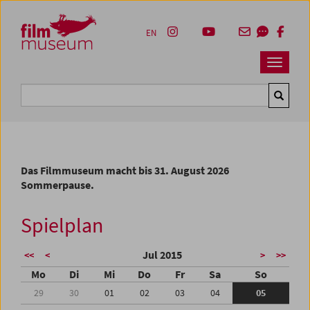
Accesskey [1]
Accesskey [4]
Accesskey [2]
Accesskey [3]
Zum Inhalt
Zum Hauptmenü
Zur Servicenavigation
Zum Suche
EN
Navbar 
Suche
Das Filmmuseum macht bis 31. August 2026
Sommerpause.
Spielplan
Jul 2015
<<
<
>
>>
Mo
Di
Mi
Do
Fr
Sa
So
29
30
01
02
03
04
05