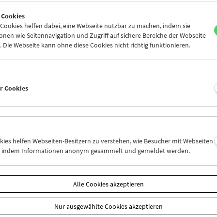
8
29
30
31
01
02
 Cookies
4
05
06
07
08
09
ookies helfen dabei, eine Webseite nutzbar zu machen, indem sie
nen wie Seitennavigation und Zugriff auf sichere Bereiche der Webseite
 Die Webseite kann ohne diese Cookies nicht richtig funktionieren.
Mi 29.7.
Do 30.7.
Fr 31.7.
er Cookies
okies helfen Webseiten-Besitzern zu verstehen, wie Besucher mit Webseiten
n, indem Informationen anonym gesammelt und gemeldet werden.
Alle Cookies akzeptieren
Nur ausgewählte Cookies akzeptieren