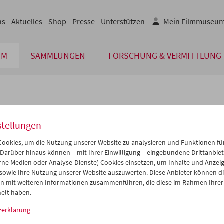
ns
Aktuelles
Shop
Presse
Unterstützen
Mein Filmmuseu
MM
SAMMLUNGEN
FORSCHUNG & VERMITTLUNG
lplan
stellungen
Jul 2015
iCalender
>
>>
ookies, um die Nutzung unserer Website zu analysieren und Funktionen für
Programmheft-PDF
i
Mi
Do
Fr
Sa
So
 Darüber hinaus können – mit Ihrer Einwilligung – eingebundene Drittanbieter
rne Medien oder Analyse-Dienste) Cookies einsetzen, um Inhalte und Anzei
0
01
02
03
04
05
 sowie Ihre Nutzung unserer Website auszuwerten. Diese Anbieter können di
English language or subtitl
7
08
09
10
11
12
n mit weiteren Informationen zusammenführen, die diese im Rahmen Ihrer
elt haben.
4
15
16
17
18
19
zerklärung
1
22
23
24
25
26