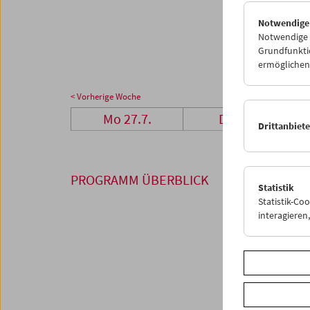
27
2
Notwendige
03
0
Notwendige C
Grundfunktio
ermöglichen.
< Vorherige Woche
Mo 27.7.
Di 28.7.
Drittanbiet
PROGRAMM ÜBERBLICK
Statistik
Statistik-Co
interagiere