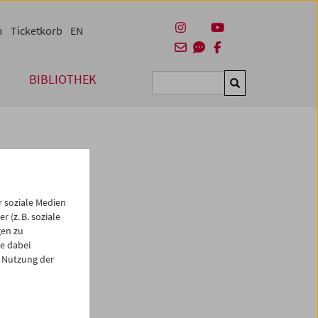
m
Ticketkorb
EN
BIBLIOTHEK
Suchen
 soziale Medien
 (z. B. soziale
gen zu
e dabei
es
 Nutzung der