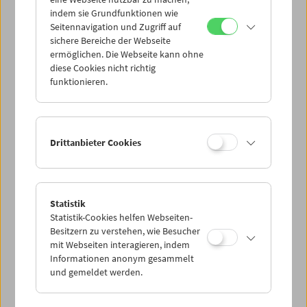
Mi 14.10.
indem sie Grundfunktionen wie
Seitennavigation und Zugriff auf
sichere Bereiche der Webseite
Do 15.10.
ermöglichen. Die Webseite kann ohne
diese Cookies nicht richtig
funktionieren.
Fr 16.10.
Sa 17.10.
Drittanbieter Cookies
So 18.10.
Statistik
Statistik-Cookies helfen Webseiten-
PROGRAMM ÜBERBLICK
Besitzern zu verstehen, wie Besucher
mit Webseiten interagieren, indem
Informationen anonym gesammelt
und gemeldet werden.