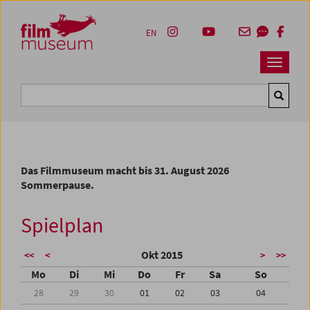
Accesskey [1]
Accesskey [4]
Accesskey [2]
Accesskey [3]
Zum Inhalt
Zum Hauptmenü
Zur Servicenavigation
Zum Suche
EN
Navbar 
Suche
Das Filmmuseum macht bis 31. August 2026
Sommerpause.
Spielplan
Okt 2015
<<
<
>
>>
Mo
Di
Mi
Do
Fr
Sa
So
28
29
30
01
02
03
04