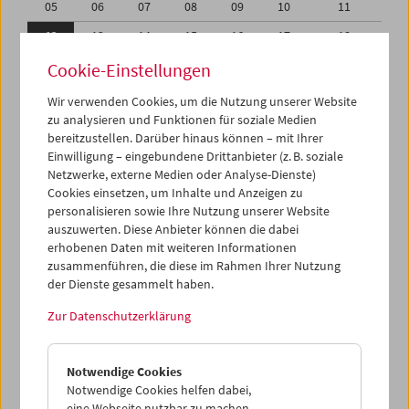
05
06
07
08
09
10
11
12
13
14
15
16
17
18
19
20
21
22
23
24
25
Cookie-Einstellungen
26
27
28
29
30
31
01
Wir verwenden Cookies, um die Nutzung unserer Website
zu analysieren und Funktionen für soziale Medien
02
03
04
05
06
07
08
bereitzustellen. Darüber hinaus können – mit Ihrer
Einwilligung – eingebundene Drittanbieter (z. B. soziale
iCalender
Netzwerke, externe Medien oder Analyse-Dienste)
Cookies einsetzen, um Inhalte und Anzeigen zu
Programmheft-PDF
personalisieren sowie Ihre Nutzung unserer Website
auszuwerten. Diese Anbieter können die dabei
English language or subtitles
erhobenen Daten mit weiteren Informationen
zusammenführen, die diese im Rahmen Ihrer Nutzung
der Dienste gesammelt haben.
< Vorherige Woche
Nächste Woche >
Zur Datenschutzerklärung
Mo 12.10.
Notwendige Cookies
Di 13.10.
Notwendige Cookies helfen dabei,
eine Webseite nutzbar zu machen,