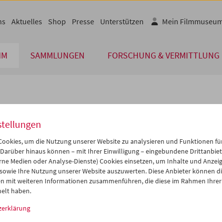
ns
Aktuelles
Shop
Presse
Unterstützen
Mein Filmmuseu
MM
SAMMLUNGEN
FORSCHUNG & VERMITTLUNG
lplan
stellungen
Okt 2015
iCalender
>
>>
ookies, um die Nutzung unserer Website zu analysieren und Funktionen für
Programmheft-PDF
i
Mi
Do
Fr
Sa
So
 Darüber hinaus können – mit Ihrer Einwilligung – eingebundene Drittanbieter
rne Medien oder Analyse-Dienste) Cookies einsetzen, um Inhalte und Anzei
9
30
01
02
03
04
 sowie Ihre Nutzung unserer Website auszuwerten. Diese Anbieter können di
English language or subtitl
6
07
08
09
10
11
n mit weiteren Informationen zusammenführen, die diese im Rahmen Ihrer
elt haben.
3
14
15
16
17
18
zerklärung
0
21
22
23
24
25