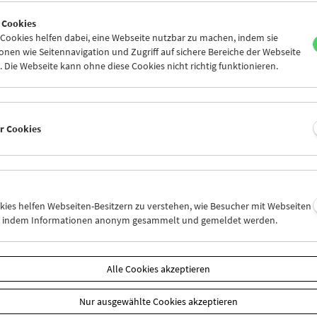
7
28
29
30
31
01
 Cookies
3
04
05
06
07
08
ookies helfen dabei, eine Webseite nutzbar zu machen, indem sie
nen wie Seitennavigation und Zugriff auf sichere Bereiche der Webseite
 Die Webseite kann ohne diese Cookies nicht richtig funktionieren.
Mi 21.10.
Do 22.10.
Fr 23.10.
er Cookies
okies helfen Webseiten-Besitzern zu verstehen, wie Besucher mit Webseiten
n, indem Informationen anonym gesammelt und gemeldet werden.
Alle Cookies akzeptieren
Nur ausgewählte Cookies akzeptieren