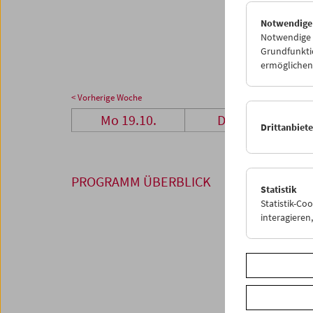
26
2
Notwendige
02
0
Notwendige C
Grundfunktio
ermöglichen.
< Vorherige Woche
Mo 19.10.
Di 20.10.
Drittanbiet
PROGRAMM ÜBERBLICK
Statistik
Statistik-Co
interagiere