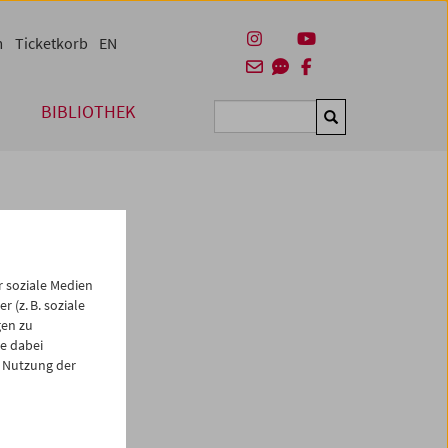
m
Ticketkorb
EN
BIBLIOTHEK
Suchen
 soziale Medien
 (z. B. soziale
gen zu
e dabei
es
 Nutzung der