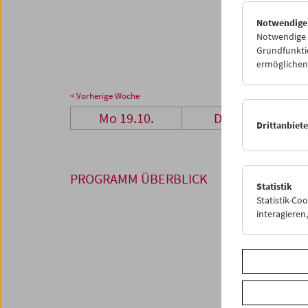
26
2
Notwendige
02
0
Notwendige C
Grundfunktio
ermöglichen.
< Vorherige Woche
Mo 19.10.
Di 20.10.
Drittanbiet
PROGRAMM ÜBERBLICK
Statistik
Statistik-Co
interagiere