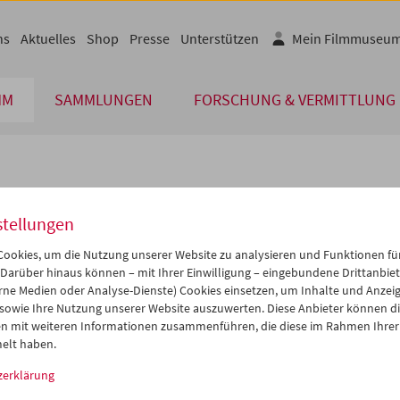
ns
Aktuelles
Shop
Presse
Unterstützen
Mein Filmmuseu
MM
SAMMLUNGEN
FORSCHUNG & VERMITTLUNG
lplan
stellungen
Okt 2015
iCalender
>
>>
ookies, um die Nutzung unserer Website zu analysieren und Funktionen für
Programmheft-PDF
i
Mi
Do
Fr
Sa
So
 Darüber hinaus können – mit Ihrer Einwilligung – eingebundene Drittanbieter
rne Medien oder Analyse-Dienste) Cookies einsetzen, um Inhalte und Anzei
9
30
01
02
03
04
 sowie Ihre Nutzung unserer Website auszuwerten. Diese Anbieter können di
English language or subtitl
6
07
08
09
10
11
n mit weiteren Informationen zusammenführen, die diese im Rahmen Ihrer
elt haben.
3
14
15
16
17
18
zerklärung
0
21
22
23
24
25