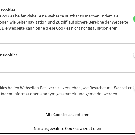
7
28
29
30
31
01
 Cookies
3
04
05
06
07
08
ookies helfen dabei, eine Webseite nutzbar zu machen, indem sie
nen wie Seitennavigation und Zugriff auf sichere Bereiche der Webseite
 Die Webseite kann ohne diese Cookies nicht richtig funktionieren.
Mi 21.10.
Do 22.10.
Fr 23.10.
er Cookies
okies helfen Webseiten-Besitzern zu verstehen, wie Besucher mit Webseiten
n, indem Informationen anonym gesammelt und gemeldet werden.
Alle Cookies akzeptieren
Nur ausgewählte Cookies akzeptieren