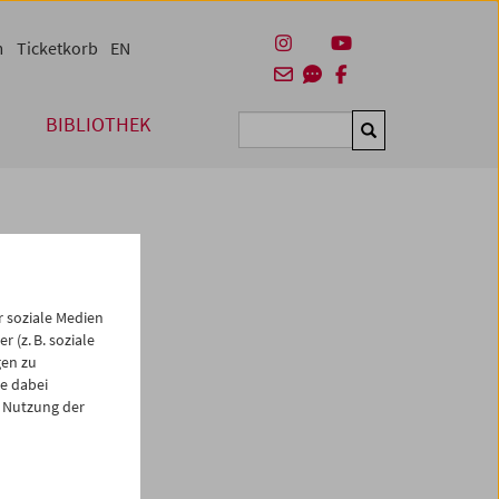
m
Ticketkorb
EN
BIBLIOTHEK
Suchen
 soziale Medien
 (z. B. soziale
gen zu
e dabei
es
 Nutzung der