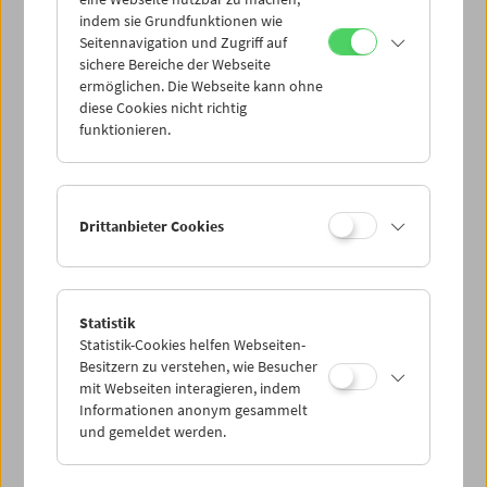
Mi 21.10.
indem sie Grundfunktionen wie
Seitennavigation und Zugriff auf
sichere Bereiche der Webseite
Do 22.10.
ermöglichen. Die Webseite kann ohne
diese Cookies nicht richtig
funktionieren.
Fr 23.10.
Sa 24.10.
Drittanbieter Cookies
So 25.10.
Statistik
Statistik-Cookies helfen Webseiten-
PROGRAMM ÜBERBLICK
Besitzern zu verstehen, wie Besucher
mit Webseiten interagieren, indem
Informationen anonym gesammelt
und gemeldet werden.