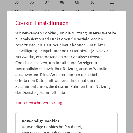
05
06
07
08
09
10
11
12
13
14
15
16
17
18
19
20
21
22
23
24
25
Cookie-Einstellungen
26
27
28
29
30
31
01
Wir verwenden Cookies, um die Nutzung unserer Website
zu analysieren und Funktionen für soziale Medien
02
03
04
05
06
07
08
bereitzustellen. Darüber hinaus können – mit Ihrer
Einwilligung – eingebundene Drittanbieter (z. B. soziale
iCalender
Netzwerke, externe Medien oder Analyse-Dienste)
Cookies einsetzen, um Inhalte und Anzeigen zu
Programmheft-PDF
personalisieren sowie Ihre Nutzung unserer Website
auszuwerten. Diese Anbieter können die dabei
English language or subtitles
erhobenen Daten mit weiteren Informationen
zusammenführen, die diese im Rahmen Ihrer Nutzung
der Dienste gesammelt haben.
< Vorherige Woche
Nächste Woche >
Zur Datenschutzerklärung
Mo 19.10.
Notwendige Cookies
Di 20.10.
Notwendige Cookies helfen dabei,
eine Webseite nutzbar zu machen,