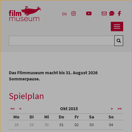
Accesskey [1]
Accesskey [4]
Accesskey [2]
Accesskey [3]
Zum Inhalt
Zum Hauptmenü
Zur Servicenavigation
Zum Suche
EN
Navbar 
Suche
Das Filmmuseum macht bis 31. August 2026
Sommerpause.
Spielplan
Okt 2015
<<
<
>
>>
Mo
Di
Mi
Do
Fr
Sa
So
28
29
30
01
02
03
04