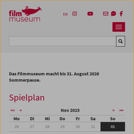
Accesskey [1]
Accesskey [4]
Accesskey [2]
Accesskey [3]
Zum Inhalt
Zum Hauptmenü
Zur Servicenavigation
Zum Suche
EN
Navbar 
Suche
Das Filmmuseum macht bis 31. August 2026
Sommerpause.
Spielplan
Nov 2015
<<
<
>
>>
Mo
Di
Mi
Do
Fr
Sa
So
26
27
28
29
30
31
01