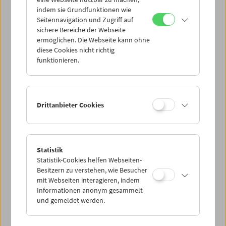
Mi 28.10.
indem sie Grundfunktionen wie
Seitennavigation und Zugriff auf
sichere Bereiche der Webseite
Do 29.10.
ermöglichen. Die Webseite kann ohne
diese Cookies nicht richtig
funktionieren.
Fr 30.10.
Sa 31.10.
Drittanbieter Cookies
So 1.11.
Statistik
Statistik-Cookies helfen Webseiten-
PROGRAMM ÜBERBLICK
Besitzern zu verstehen, wie Besucher
mit Webseiten interagieren, indem
Informationen anonym gesammelt
und gemeldet werden.