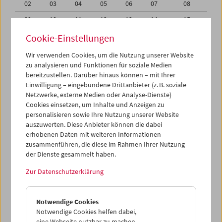
02
03
04
05
06
07
08
09
10
11
12
13
14
15
16
17
18
19
20
21
22
Cookie-Einstellungen
23
24
25
26
27
28
29
Wir verwenden Cookies, um die Nutzung unserer Website
zu analysieren und Funktionen für soziale Medien
30
01
02
03
04
05
06
bereitzustellen. Darüber hinaus können – mit Ihrer
Einwilligung – eingebundene Drittanbieter (z. B. soziale
iCalender
Netzwerke, externe Medien oder Analyse-Dienste)
Cookies einsetzen, um Inhalte und Anzeigen zu
Programmheft-PDF
personalisieren sowie Ihre Nutzung unserer Website
auszuwerten. Diese Anbieter können die dabei
English language or subtitles
erhobenen Daten mit weiteren Informationen
zusammenführen, die diese im Rahmen Ihrer Nutzung
der Dienste gesammelt haben.
< Vorherige Woche
Nächste Woche >
Zur Datenschutzerklärung
Mo 26.10.
Notwendige Cookies
Di 27.10.
Notwendige Cookies helfen dabei,
eine Webseite nutzbar zu machen,