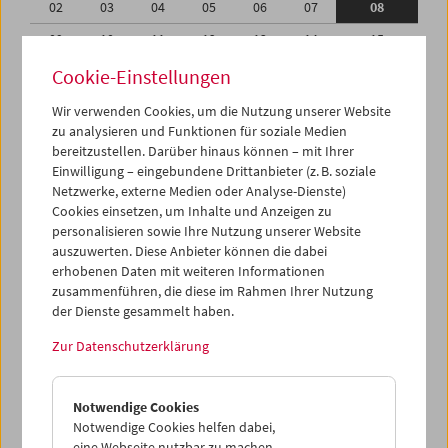
02
03
04
05
06
07
08
09
10
11
12
13
14
15
16
17
18
19
20
21
22
Cookie-Einstellungen
23
24
25
26
27
28
29
Wir verwenden Cookies, um die Nutzung unserer Website
zu analysieren und Funktionen für soziale Medien
30
01
02
03
04
05
06
bereitzustellen. Darüber hinaus können – mit Ihrer
Einwilligung – eingebundene Drittanbieter (z. B. soziale
iCalender
Netzwerke, externe Medien oder Analyse-Dienste)
Cookies einsetzen, um Inhalte und Anzeigen zu
Programmheft-PDF
personalisieren sowie Ihre Nutzung unserer Website
auszuwerten. Diese Anbieter können die dabei
English language or subtitles
erhobenen Daten mit weiteren Informationen
zusammenführen, die diese im Rahmen Ihrer Nutzung
der Dienste gesammelt haben.
< Vorherige Woche
Nächste Woche >
Zur Datenschutzerklärung
Mo 2.11.
Notwendige Cookies
Di 3.11.
Notwendige Cookies helfen dabei,
eine Webseite nutzbar zu machen,