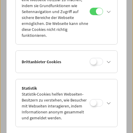
Mi 4.11.
indem sie Grundfunktionen wie
Seitennavigation und Zugriff auf
sichere Bereiche der Webseite
Do 5.11.
ermöglichen. Die Webseite kann ohne
diese Cookies nicht richtig
funktionieren.
Fr 6.11.
Sa 7.11.
Drittanbieter Cookies
So 8.11.
Statistik
Statistik-Cookies helfen Webseiten-
PROGRAMM ÜBERBLICK
Besitzern zu verstehen, wie Besucher
mit Webseiten interagieren, indem
Informationen anonym gesammelt
und gemeldet werden.