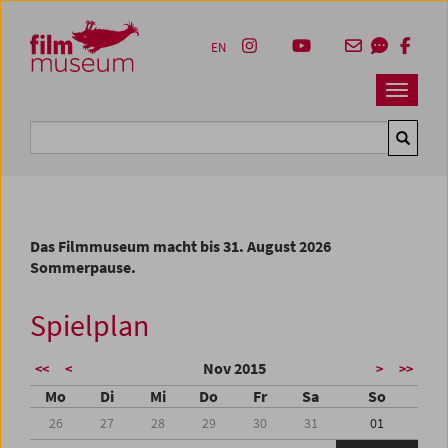
Accesskey [1]
Accesskey [4]
Accesskey [2]
Accesskey [3]
Zum Inhalt
Zum Hauptmenü
Zur Servicenavigation
Zum Suche
EN
Navbar 
Suche
Das Filmmuseum macht bis 31. August 2026
Sommerpause.
Spielplan
Nov 2015
<<
<
>
>>
Mo
Di
Mi
Do
Fr
Sa
So
26
27
28
29
30
31
01