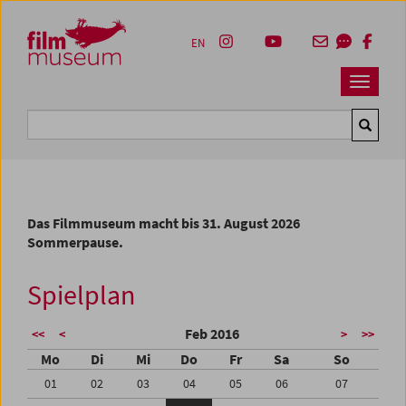
Accesskey [1]
Accesskey [4]
Accesskey [2]
Accesskey [3]
Zum Inhalt
Zum Hauptmenü
Zur Servicenavigation
Zum Suche
EN
Navbar 
Suche
Das Filmmuseum macht bis 31. August 2026
Sommerpause.
Spielplan
Feb 2016
<<
<
>
>>
Mo
Di
Mi
Do
Fr
Sa
So
01
02
03
04
05
06
07