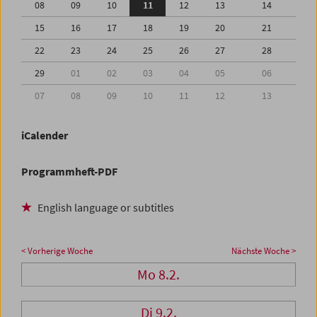
08
09
10
11
12
13
14
15
16
17
18
19
20
21
22
23
24
25
26
27
28
29
01
02
03
04
05
06
07
08
09
10
11
12
13
iCalender
Programmheft-PDF
English language or subtitles
< Vorherige Woche
Nächste Woche >
Mo 8.2.
Di 9.2.