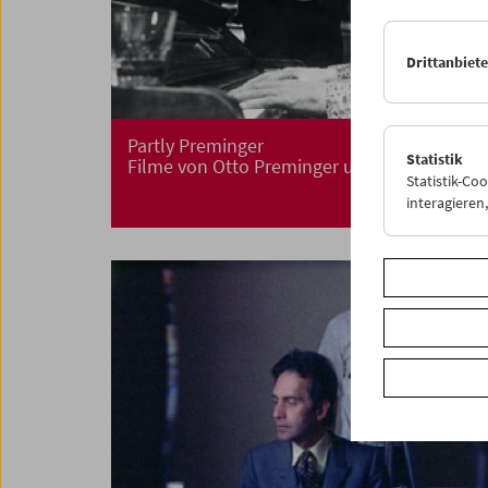
Drittanbiet
Partly Preminger
Statistik
Filme von Otto Preminger und anderen
Statistik-Co
interagiere