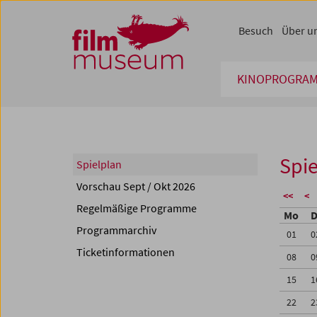
Accesskey [1]
Accesskey [4]
Accesskey [2]
Accesskey [3]
Zum Inhalt
Zum Hauptmenü
Zur Servicenavigation
Zum Suche
Besuch
Über u
KINOPROGRA
Spie
Spielplan
Vorschau Sept / Okt 2026
<<
<
Regelmäßige Programme
Mo
D
Programmarchiv
01
0
Ticketinformationen
08
0
15
1
22
2