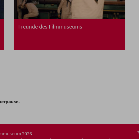
Freunde des Filmmuseums
merpause.
ilmmuseum 2026