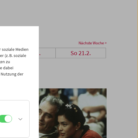
Nächste Woche >
 soziale Medien
Sa 20.2.
So 21.2.
 (z. B. soziale
gen zu
e dabei
 Nutzung der