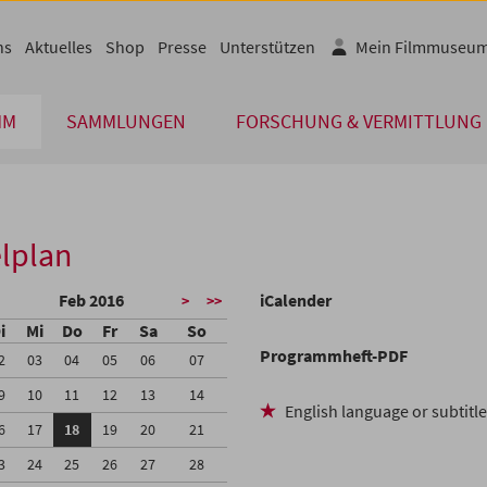
ns
Aktuelles
Shop
Presse
Unterstützen
Mein Filmmuseu
MM
SAMMLUNGEN
FORSCHUNG & VERMITTLUNG
lplan
Feb 2016
iCalender
>
>>
i
Mi
Do
Fr
Sa
So
Programmheft-PDF
2
03
04
05
06
07
9
10
11
12
13
14
English language or subtitl
6
17
18
19
20
21
3
24
25
26
27
28