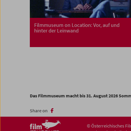
Filmmuseum on Location: Vor, auf und
hinter der Leinwand
Das Filmmuseum macht bis 31. August 2026 Som
Share on
© Österreichisches F