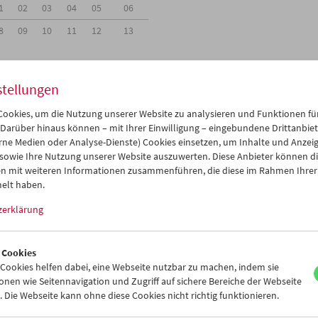
1
02
03
04
05
06
8
09
10
11
12
13
stellungen
ookies, um die Nutzung unserer Website zu analysieren und Funktionen für
Mi 17.2.
Do 18.2.
Fr 19.2.
 Darüber hinaus können – mit Ihrer Einwilligung – eingebundene Drittanbieter
rne Medien oder Analyse-Dienste) Cookies einsetzen, um Inhalte und Anzei
 sowie Ihre Nutzung unserer Website auszuwerten. Diese Anbieter können di
n mit weiteren Informationen zusammenführen, die diese im Rahmen Ihrer
elt haben.
zerklärung
 Cookies
ookies helfen dabei, eine Webseite nutzbar zu machen, indem sie
nen wie Seitennavigation und Zugriff auf sichere Bereiche der Webseite
 Die Webseite kann ohne diese Cookies nicht richtig funktionieren.