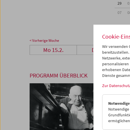
29
0
07
0
Cookie-Ein
< Vorherige Woche
Wir verwenden C
Mo 15.2.
Di 16.2.
bereitzustellen.
Netzwerke, exte
personalisieren
erhobenen Date
PROGRAMM ÜBERBLICK
Dienste gesamm
Zur Datenschut
Notwendige
Notwendige C
Grundfunktio
ermöglichen.