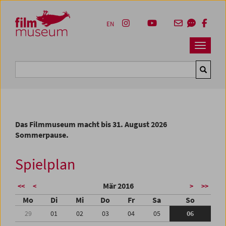
Accesskey [1]
Accesskey [4]
Accesskey [2]
Accesskey [3]
Zum Inhalt
Zum Hauptmenü
Zur Servicenavigation
Zum Suche
EN
Navbar 
Suche
Das Filmmuseum macht bis 31. August 2026
Sommerpause.
Spielplan
Mär 2016
<<
<
>
>>
Mo
Di
Mi
Do
Fr
Sa
So
29
01
02
03
04
05
06