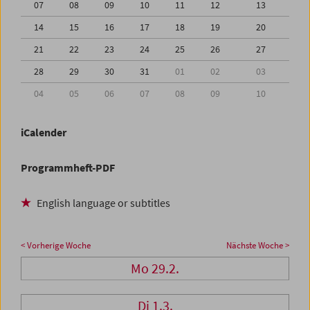
07
08
09
10
11
12
13
14
15
16
17
18
19
20
21
22
23
24
25
26
27
28
29
30
31
01
02
03
04
05
06
07
08
09
10
iCalender
Programmheft-PDF
English language or subtitles
< Vorherige Woche
Nächste Woche >
Mo 29.2.
Di 1.3.