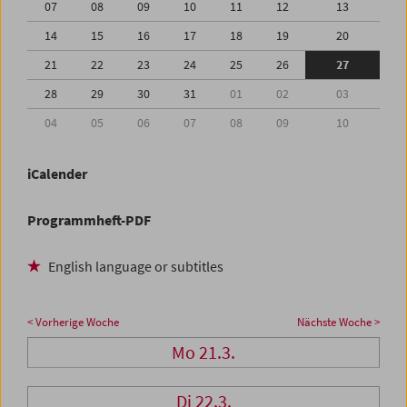
07
08
09
10
11
12
13
14
15
16
17
18
19
20
21
22
23
24
25
26
27
28
29
30
31
01
02
03
04
05
06
07
08
09
10
iCalender
Programmheft-PDF
English language or subtitles
< Vorherige Woche
Nächste Woche >
Mo 21.3.
Di 22.3.