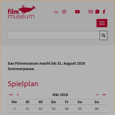
Accesskey [1]
Accesskey [4]
Accesskey [2]
Accesskey [3]
Zum Inhalt
Zum Hauptmenü
Zur Servicenavigation
Zum Suche
EN
Navbar 
Suche
Das Filmmuseum macht bis 31. August 2026
Sommerpause.
Spielplan
Mär 2016
<<
<
>
>>
Mo
Di
Mi
Do
Fr
Sa
So
29
01
02
03
04
05
06