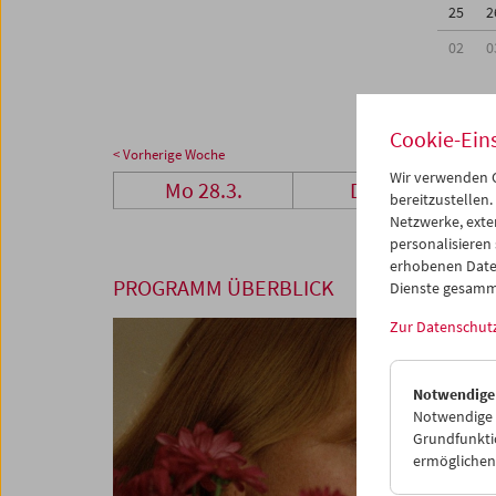
25
2
02
0
Cookie-Ein
< Vorherige Woche
Wir verwenden C
Mo 28.3.
Di 29.3.
bereitzustellen.
Netzwerke, exte
personalisieren
erhobenen Date
PROGRAMM ÜBERBLICK
Dienste gesamm
Zur Datenschut
Notwendige
Notwendige C
Grundfunktio
ermöglichen.