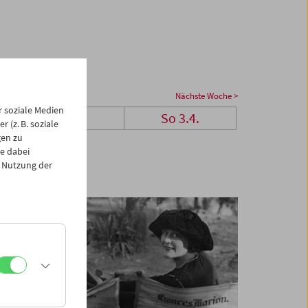
Nächste Woche >
 soziale Medien
Sa 2.4.
So 3.4.
 (z. B. soziale
gen zu
e dabei
 Nutzung der