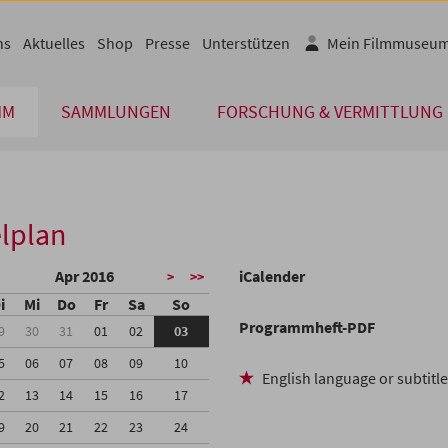
ns
Aktuelles
Shop
Presse
Unterstützen
Mein Filmmuseu
MM
SAMMLUNGEN
FORSCHUNG & VERMITTLUNG
lplan
Apr 2016
iCalender
>
>>
i
Mi
Do
Fr
Sa
So
Programmheft-PDF
9
30
31
01
02
03
5
06
07
08
09
10
English language or subtitl
2
13
14
15
16
17
9
20
21
22
23
24