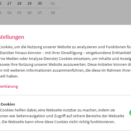
6
27
28
29
30
01
3
04
05
06
07
08
stellungen
ookies, um die Nutzung unserer Website zu analysieren und Funktionen für
Mi 30.3.
Do 31.3.
Fr 1.4.
 Darüber hinaus können – mit Ihrer Einwilligung – eingebundene Drittanbieter
rne Medien oder Analyse-Dienste) Cookies einsetzen, um Inhalte und Anzei
 sowie Ihre Nutzung unserer Website auszuwerten. Diese Anbieter können di
n mit weiteren Informationen zusammenführen, die diese im Rahmen Ihrer
elt haben.
zerklärung
 Cookies
ookies helfen dabei, eine Webseite nutzbar zu machen, indem sie
nen wie Seitennavigation und Zugriff auf sichere Bereiche der Webseite
 Die Webseite kann ohne diese Cookies nicht richtig funktionieren.