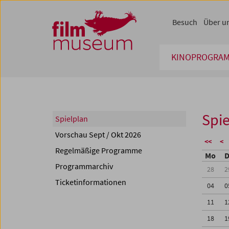
Accesskey [1]
Accesskey [4]
Accesskey [2]
Accesskey [3]
Zum Inhalt
Zum Hauptmenü
Zur Servicenavigation
Zum Suche
Besuch
Über u
KINOPROGRA
Spie
Spielplan
Vorschau Sept / Okt 2026
<<
<
Regelmäßige Programme
Mo
D
Programmarchiv
28
2
Ticketinformationen
04
0
11
1
18
1