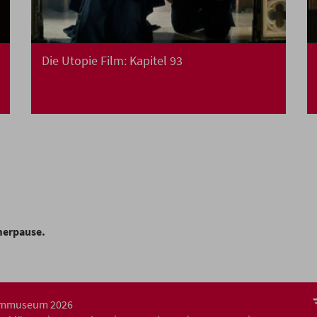
Die Utopie Film: Kapitel 93
merpause.
ilmmuseum 2026