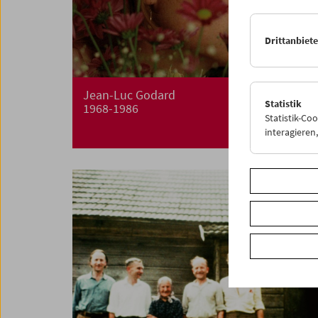
Drittanbiet
Jean-Luc Godard
Statistik
1968-1986
Statistik-Co
interagiere