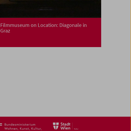
Filmmuseum on Location: Diagonale in
Graz