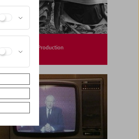
Kino-Atlas 3:
A Mary Pickford Production