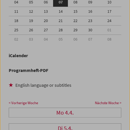
04
05
06
07
08
09
10
11
12
13
14
15
16
17
18
19
20
21
22
23
24
25
26
27
28
29
30
01
02
03
04
05
06
07
08
iCalender
Programmheft-PDF
English language or subtitles
< Vorherige Woche
Nächste Woche >
Mo 4.4.
Di 5.4.