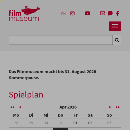
Accesskey [1]
Accesskey [4]
Accesskey [2]
Accesskey [3]
Zum Inhalt
Zum Hauptmenü
Zur Servicenavigation
Zum Suche
EN
Navbar 
Suche
Das Filmmuseum macht bis 31. August 2026
Sommerpause.
Spielplan
Apr 2016
<<
<
>
>>
Mo
Di
Mi
Do
Fr
Sa
So
28
29
30
31
01
02
03