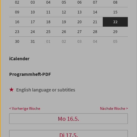
02
03
04
05
06
07
08
09
10
11
12
13
14
15
16
17
18
19
20
21
22
23
24
25
26
27
28
29
30
31
01
02
03
04
05
iCalender
Programmheft-PDF
English language or subtitles
< Vorherige Woche
Nächste Woche >
Mo 16.5.
Di 17.5.