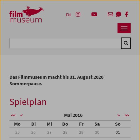
Accesskey [1]
Accesskey [4]
Accesskey [2]
Accesskey [3]
Zum Inhalt
Zum Hauptmenü
Zur Servicenavigation
Zum Suche
EN
Navbar 
Suche
Das Filmmuseum macht bis 31. August 2026
Sommerpause.
Spielplan
Mai 2016
<<
<
>
>>
Mo
Di
Mi
Do
Fr
Sa
So
25
26
27
28
29
30
01