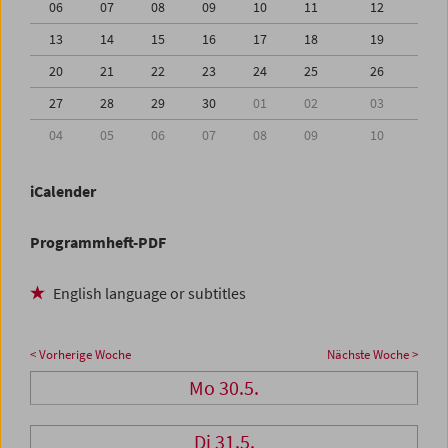
06
07
08
09
10
11
12
13
14
15
16
17
18
19
20
21
22
23
24
25
26
27
28
29
30
01
02
03
04
05
06
07
08
09
10
iCalender
Programmheft-PDF
English language or subtitles
< Vorherige Woche
Nächste Woche >
Mo 30.5.
Di 31.5.