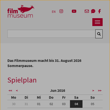
Accesskey [1]
Accesskey [4]
Accesskey [2]
Accesskey [3]
Zum Inhalt
Zum Hauptmenü
Zur Servicenavigation
Zum Suche
EN
Navbar 
Suche
Das Filmmuseum macht bis 31. August 2026
Sommerpause.
Spielplan
Jun 2016
<<
<
>
>>
Mo
Di
Mi
Do
Fr
Sa
So
30
31
01
02
03
04
05