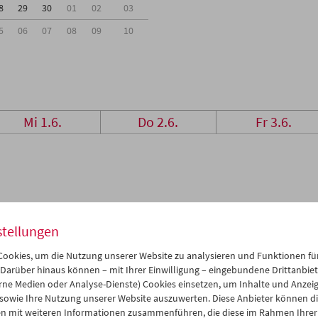
8
29
30
01
02
03
5
06
07
08
09
10
Mi 1.6.
Do 2.6.
Fr 3.6.
stellungen
ookies, um die Nutzung unserer Website zu analysieren und Funktionen für
 Darüber hinaus können – mit Ihrer Einwilligung – eingebundene Drittanbieter
rne Medien oder Analyse-Dienste) Cookies einsetzen, um Inhalte und Anzei
 sowie Ihre Nutzung unserer Website auszuwerten. Diese Anbieter können di
n mit weiteren Informationen zusammenführen, die diese im Rahmen Ihrer