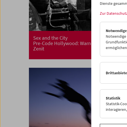
Dienste gesamm
Zur Datenschut
Notwendige
Notwendige C
Sex and the City
Grundfunktio
Pre-Code Hollywood: Warner Bros. am
ermöglichen.
Zenit
Drittanbiet
Statistik
Statistik-Co
interagiere