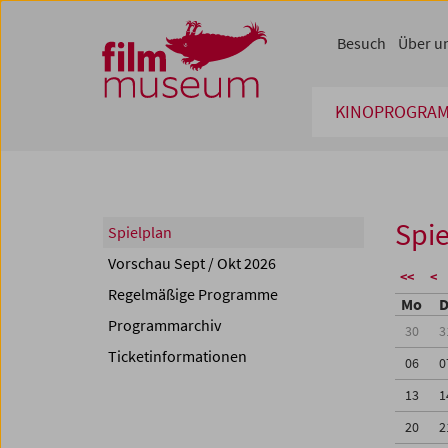
Accesskey [1]
Accesskey [4]
Accesskey [2]
Accesskey [3]
Zum Inhalt
Zum Hauptmenü
Zur Servicenavigation
Zum Suche
Besuch
Über u
KINOPROGRA
Spie
Spielplan
Vorschau Sept / Okt 2026
<<
<
Regelmäßige Programme
Mo
D
Programmarchiv
30
3
Ticketinformationen
06
0
13
1
20
2