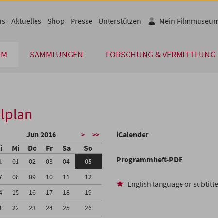
ns
Aktuelles
Shop
Presse
Unterstützen
Mein Filmmuseu
MM
SAMMLUNGEN
FORSCHUNG & VERMITTLUNG
lplan
Jun 2016
iCalender
>
>>
i
Mi
Do
Fr
Sa
So
Programmheft-PDF
1
01
02
03
04
05
7
08
09
10
11
12
English language or subtitl
4
15
16
17
18
19
1
22
23
24
25
26