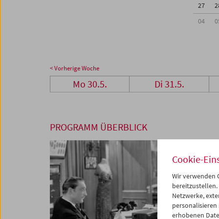
27
2
04
0
< Vorherige Woche
Mo 30.5.
Di 31.5.
PROGRAMM ÜBERBLICK
Cookie-Ein
Wir verwenden C
bereitzustellen.
Netzwerke, exte
personalisieren
erhobenen Date