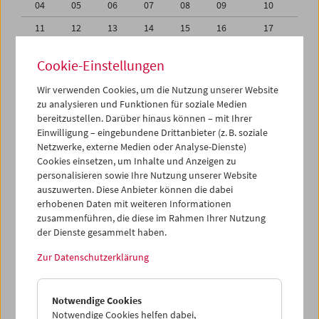
04
05
06
07
08
09
10
11
12
13
14
15
16
17
18
19
20
21
22
23
24
Cookie-Einstellungen
25
26
27
28
29
30
31
Wir verwenden Cookies, um die Nutzung unserer Website
01
02
03
04
05
06
07
zu analysieren und Funktionen für soziale Medien
bereitzustellen. Darüber hinaus können – mit Ihrer
Einwilligung – eingebundene Drittanbieter (z. B. soziale
iCalender
Netzwerke, externe Medien oder Analyse-Dienste)
Cookies einsetzen, um Inhalte und Anzeigen zu
Programmheft-PDF
personalisieren sowie Ihre Nutzung unserer Website
auszuwerten. Diese Anbieter können die dabei
erhobenen Daten mit weiteren Informationen
English language or subtitles
zusammenführen, die diese im Rahmen Ihrer Nutzung
der Dienste gesammelt haben.
< Vorherige Woche
Nächste Woche >
Zur Datenschutzerklärung
Mo 25.7.
Notwendige Cookies
Di 26.7.
Notwendige Cookies helfen dabei,