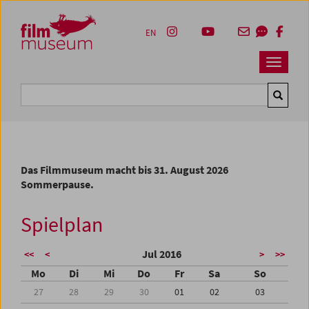
Accesskey [1]
Accesskey [4]
Accesskey [2]
Accesskey [3]
Zum Inhalt
Zum Hauptmenü
Zur Servicenavigation
Zum Suche
EN
Navbar 
Suche
Das Filmmuseum macht bis 31. August 2026
Sommerpause.
Spielplan
Jul 2016
<<
<
>
>>
Mo
Di
Mi
Do
Fr
Sa
So
27
28
29
30
01
02
03