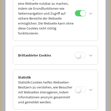
eine Webseite nutzbar zu machen,
indem sie Grundfunktionen wie
Mi 27.7.
Seitennavigation und Zugriff auf
sichere Bereiche der Webseite
ermöglichen. Die Webseite kann ohne
Do 28.7.
diese Cookies nicht richtig
funktionieren.
Fr 29.7.
Sa 30.7.
Drittanbieter Cookies
So 31.7.
Statistik
Statistik-Cookies helfen Webseiten-
PROGRAMM ÜBERBLICK
Besitzern zu verstehen, wie Besucher
mit Webseiten interagieren, indem
Informationen anonym gesammelt
und gemeldet werden.