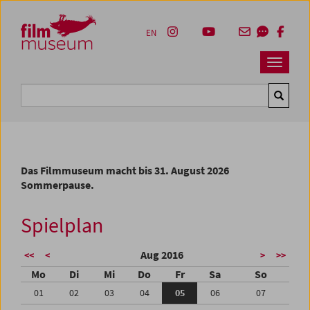
Accesskey [1]
Accesskey [4]
Accesskey [2]
Accesskey [3]
Zum Inhalt
Zum Hauptmenü
Zur Servicenavigation
Zum Suche
EN
Navbar 
Suche
Das Filmmuseum macht bis 31. August 2026
Sommerpause.
Spielplan
Aug 2016
<<
<
>
>>
Mo
Di
Mi
Do
Fr
Sa
So
01
02
03
04
05
06
07