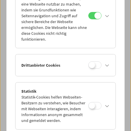
eine Webseite nutzbar zu machen,
indem sie Grundfunktionen wie
Mi 3.8.
Seitennavigation und Zugriff auf
sichere Bereiche der Webseite
ermöglichen. Die Webseite kann ohne
Do 4.8.
diese Cookies nicht richtig
funktionieren.
Fr 5.8.
Sa 6.8.
Drittanbieter Cookies
So 7.8.
Statistik
Statistik-Cookies helfen Webseiten-
PROGRAMM ÜBERBLICK
Besitzern zu verstehen, wie Besucher
mit Webseiten interagieren, indem
Informationen anonym gesammelt
und gemeldet werden.