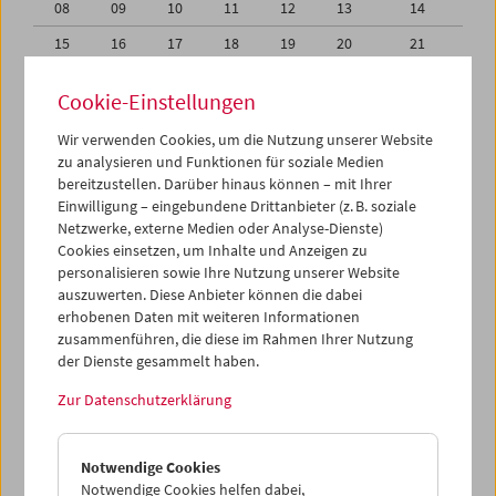
08
09
10
11
12
13
14
15
16
17
18
19
20
21
22
23
24
25
26
27
28
Cookie-Einstellungen
29
30
31
01
02
03
04
Wir verwenden Cookies, um die Nutzung unserer Website
05
06
07
08
09
10
11
zu analysieren und Funktionen für soziale Medien
bereitzustellen. Darüber hinaus können – mit Ihrer
Einwilligung – eingebundene Drittanbieter (z. B. soziale
iCalender
Netzwerke, externe Medien oder Analyse-Dienste)
Cookies einsetzen, um Inhalte und Anzeigen zu
Programmheft-PDF
personalisieren sowie Ihre Nutzung unserer Website
auszuwerten. Diese Anbieter können die dabei
erhobenen Daten mit weiteren Informationen
English language or subtitles
zusammenführen, die diese im Rahmen Ihrer Nutzung
der Dienste gesammelt haben.
< Vorherige Woche
Nächste Woche >
Zur Datenschutzerklärung
Mo 1.8.
Notwendige Cookies
Di 2.8.
Notwendige Cookies helfen dabei,