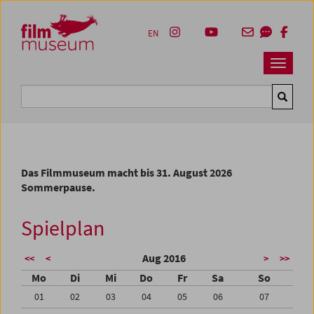
Accesskey [1]
Accesskey [4]
Accesskey [2]
Accesskey [3]
Zum Inhalt
Zum Hauptmenü
Zur Servicenavigation
Zum Suche
EN
Navbar 
Suche
Das Filmmuseum macht bis 31. August 2026
Sommerpause.
Spielplan
Aug 2016
<<
<
>
>>
Mo
Di
Mi
Do
Fr
Sa
So
01
02
03
04
05
06
07