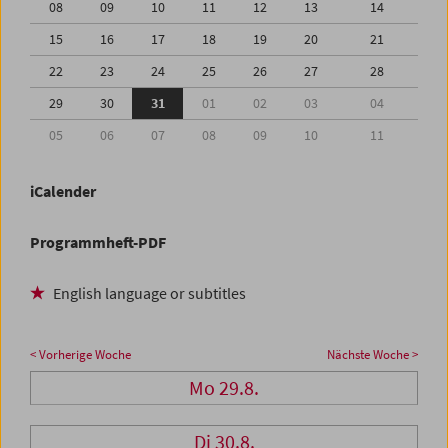
08
09
10
11
12
13
14
15
16
17
18
19
20
21
22
23
24
25
26
27
28
29
30
31
01
02
03
04
05
06
07
08
09
10
11
iCalender
Programmheft-PDF
English language or subtitles
< Vorherige Woche
Nächste Woche >
Mo 29.8.
Di 30.8.