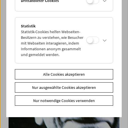
Drittanbieter Cookies
Statistik
Premiere: Film | Notfilm
Statistik-Cookies helfen Webseiten-
Samuel Beckett, Buster Keaton, Ross Lipman
Besitzern zu verstehen, wie Besucher
mit Webseiten interagieren, indem
Informationen anonym gesammelt
und gemeldet werden.
Alle Cookies akzeptieren
Nur ausgewählte Cookies akzeptieren
Nur notwendige Cookies verwenden