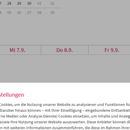
7
28
29
30
01
02
4
05
06
07
08
09
Mi 7.9.
Do 8.9.
Fr 9.9.
stellungen
ookies, um die Nutzung unserer Website zu analysieren und Funktionen für
 Darüber hinaus können – mit Ihrer Einwilligung – eingebundene Drittanbieter
rne Medien oder Analyse-Dienste) Cookies einsetzen, um Inhalte und Anzei
 sowie Ihre Nutzung unserer Website auszuwerten. Diese Anbieter können di
n mit weiteren Informationen zusammenführen, die diese im Rahmen Ihrer