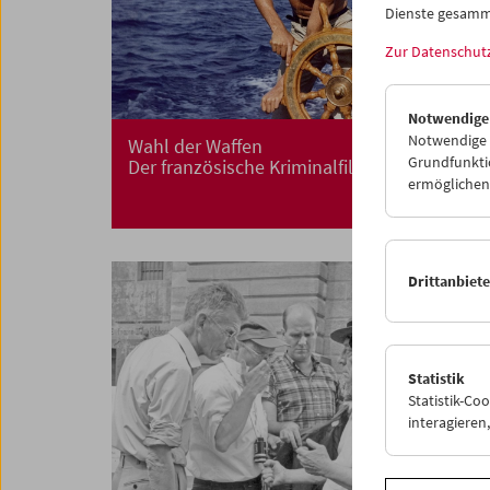
Dienste gesamm
Zur Datenschut
Notwendige
Notwendige C
Wahl der Waffen
Grundfunktio
Der französische Kriminalfilm 1958-2009
ermöglichen.
Drittanbiet
Statistik
Statistik-Co
interagiere