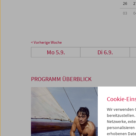
26
2
03
0
< Vorherige Woche
Mo 5.9.
Di 6.9.
PROGRAMM ÜBERBLICK
Cookie-Ein
Wir verwenden C
bereitzustellen.
Netzwerke, exte
personalisieren
erhobenen Date