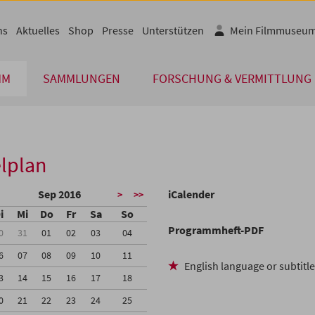
ns
Aktuelles
Shop
Presse
Unterstützen
Mein Filmmuseu
MM
SAMMLUNGEN
FORSCHUNG & VERMITTLUNG
lplan
Sep 2016
iCalender
>
>>
i
Mi
Do
Fr
Sa
So
Programmheft-PDF
0
31
01
02
03
04
6
07
08
09
10
11
English language or subtitl
3
14
15
16
17
18
0
21
22
23
24
25