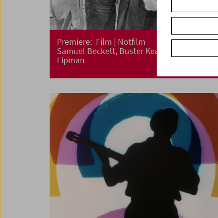
Premiere: Film | Notfilm
Samuel Beckett, Buster Keaton, Ross
Lipman