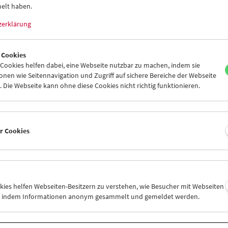
elt haben.
zerklärung
 Cookies
ookies helfen dabei, eine Webseite nutzbar zu machen, indem sie
Von wegen Schicksal Helga Reidemeister –
nen wie Seitennavigation und Zugriff auf sichere Bereiche der Webseite
In person
 Die Webseite kann ohne diese Cookies nicht richtig funktionieren.
er Cookies
okies helfen Webseiten-Besitzern zu verstehen, wie Besucher mit Webseiten
n, indem Informationen anonym gesammelt und gemeldet werden.