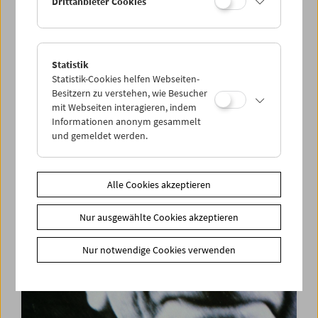
Drittanbieter Cookies
Statistik
Premiere: Film | Notfilm
Statistik-Cookies helfen Webseiten-
Samuel Beckett, Buster Keaton, Ross Lipman
Besitzern zu verstehen, wie Besucher
mit Webseiten interagieren, indem
Informationen anonym gesammelt
und gemeldet werden.
Alle Cookies akzeptieren
Nur ausgewählte Cookies akzeptieren
Nur notwendige Cookies verwenden