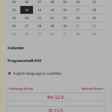
05
06
07
08
09
10
11
12
13
14
15
16
17
18
19
20
21
22
23
24
25
26
27
28
29
30
01
02
03
04
05
06
07
08
09
iCalender
Programmheft-PDF
English language or subtitles
< Vorherige Woche
Nächste Woche >
Mo 12.9.
Di 13.9.