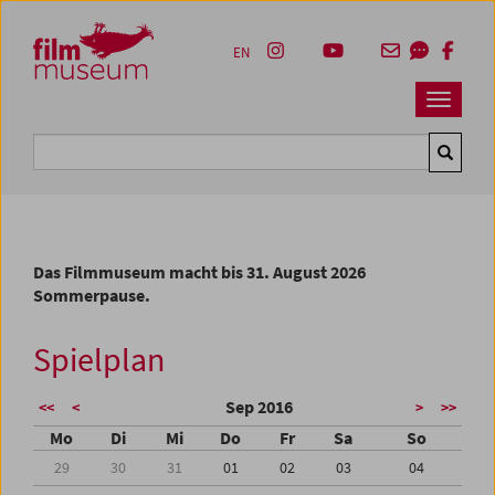
Accesskey [1]
Accesskey [4]
Accesskey [2]
Accesskey [3]
Zum Inhalt
Zum Hauptmenü
Zur Servicenavigation
Zum Suche
EN
Navbar 
Suche
Das Filmmuseum macht bis 31. August 2026
Sommerpause.
Spielplan
Sep 2016
<<
<
>
>>
Mo
Di
Mi
Do
Fr
Sa
So
29
30
31
01
02
03
04