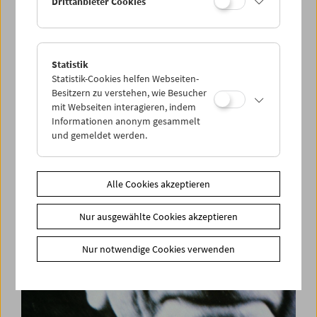
Drittanbieter Cookies
Statistik
Premiere: Film | Notfilm
Statistik-Cookies helfen Webseiten-
Samuel Beckett, Buster Keaton, Ross Lipman
Besitzern zu verstehen, wie Besucher
mit Webseiten interagieren, indem
Informationen anonym gesammelt
und gemeldet werden.
Alle Cookies akzeptieren
Nur ausgewählte Cookies akzeptieren
Nur notwendige Cookies verwenden