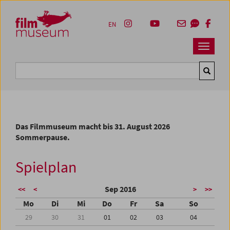
Accesskey [1]
Accesskey [4]
Accesskey [2]
Accesskey [3]
Zum Inhalt
Zum Hauptmenü
Zur Servicenavigation
Zum Suche
EN
Navbar 
Suche
Das Filmmuseum macht bis 31. August 2026
Sommerpause.
Spielplan
Sep 2016
<<
<
>
>>
Mo
Di
Mi
Do
Fr
Sa
So
29
30
31
01
02
03
04