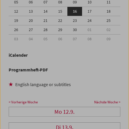
05
06
07
08
09
10
11
12
13
14
15
16
17
18
19
20
21
22
23
24
25
26
27
28
29
30
01
02
03
04
05
06
07
08
09
iCalender
Programmheft-PDF
English language or subtitles
< Vorherige Woche
Nächste Woche >
Mo 12.9.
Di 13.9.