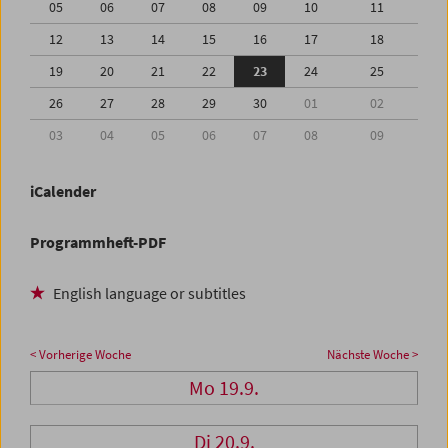
05
06
07
08
09
10
11
12
13
14
15
16
17
18
19
20
21
22
23
24
25
26
27
28
29
30
01
02
03
04
05
06
07
08
09
iCalender
Programmheft-PDF
English language or subtitles
< Vorherige Woche
Nächste Woche >
Mo 19.9.
Di 20.9.