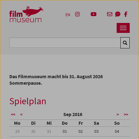
Accesskey [1]
Accesskey [4]
Accesskey [2]
Accesskey [3]
Zum Inhalt
Zum Hauptmenü
Zur Servicenavigation
Zum Suche
EN
Navbar 
Suche
Das Filmmuseum macht bis 31. August 2026
Sommerpause.
Spielplan
Sep 2016
<<
<
>
>>
Mo
Di
Mi
Do
Fr
Sa
So
29
30
31
01
02
03
04