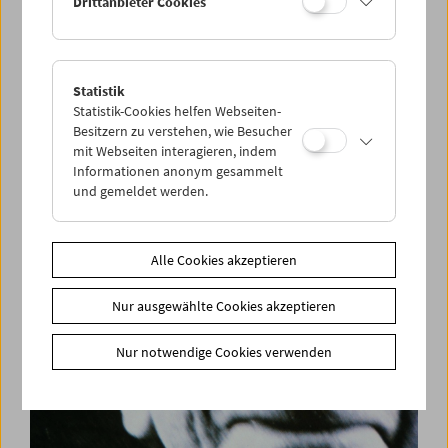
Drittanbieter Cookies
Statistik
Premiere: Film | Notfilm
Statistik-Cookies helfen Webseiten-
Samuel Beckett, Buster Keaton, Ross Lipman
Besitzern zu verstehen, wie Besucher
mit Webseiten interagieren, indem
Informationen anonym gesammelt
und gemeldet werden.
Alle Cookies akzeptieren
Nur ausgewählte Cookies akzeptieren
Nur notwendige Cookies verwenden