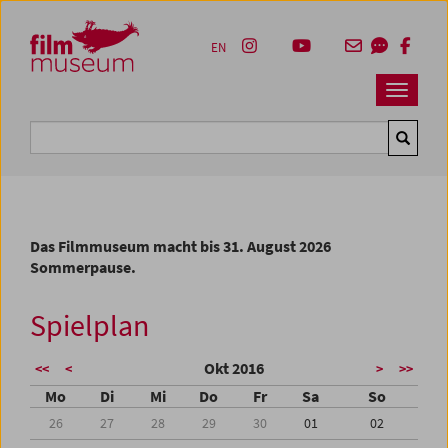
Accesskey [1]
Accesskey [4]
Accesskey [2]
Accesskey [3]
Zum Inhalt
Zum Hauptmenü
Zur Servicenavigation
Zum Suche
EN
Navbar 
Suche
Das Filmmuseum macht bis 31. August 2026
Sommerpause.
Spielplan
Okt 2016
<<
<
>
>>
Mo
Di
Mi
Do
Fr
Sa
So
26
27
28
29
30
01
02