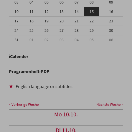
03
04
05
06
07
08
09
10
11
12
13
14
15
16
17
18
19
20
21
22
23
24
25
26
27
28
29
30
31
01
02
03
04
05
06
iCalender
Programmheft-PDF
English language or subtitles
< Vorherige Woche
Nächste Woche >
Mo 10.10.
Di 11.10.