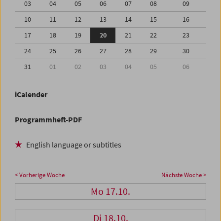
03
04
05
06
07
08
09
10
11
12
13
14
15
16
17
18
19
20
21
22
23
24
25
26
27
28
29
30
31
01
02
03
04
05
06
iCalender
Programmheft-PDF
English language or subtitles
< Vorherige Woche
Nächste Woche >
Mo 17.10.
Di 18.10.