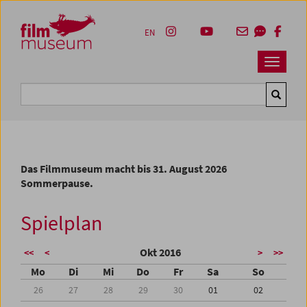
Accesskey [1]
Accesskey [4]
Accesskey [2]
Accesskey [3]
Zum Inhalt
Zum Hauptmenü
Zur Servicenavigation
Zum Suche
EN
Navbar 
Suche
Das Filmmuseum macht bis 31. August 2026
Sommerpause.
Spielplan
Okt 2016
<<
<
>
>>
Mo
Di
Mi
Do
Fr
Sa
So
26
27
28
29
30
01
02