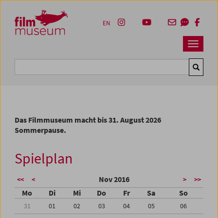
Accesskey [1]
Accesskey [4]
Accesskey [2]
Accesskey [3]
Zum Inhalt
Zum Hauptmenü
Zur Servicenavigation
Zum Suche
EN
Navbar 
Suche
Das Filmmuseum macht bis 31. August 2026
Sommerpause.
Spielplan
Nov 2016
<<
<
>
>>
Mo
Di
Mi
Do
Fr
Sa
So
31
01
02
03
04
05
06