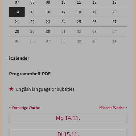
07
08
09
10
11
12
13
14
15
16
17
18
19
20
21
22
23
24
25
26
27
28
29
30
01
02
03
04
05
06
07
08
09
10
11
iCalender
Programmheft-PDF
English language or subtitles
< Vorherige Woche
Nächste Woche >
Mo 14.11.
Di 15.11.