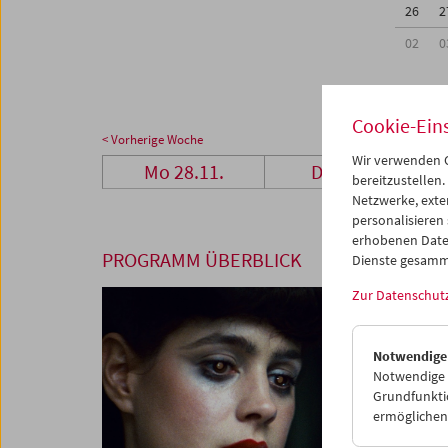
26
2
02
0
Cookie-Ein
< Vorherige Woche
Wir verwenden C
Mo 28.11.
Di 29.11.
bereitzustellen.
Netzwerke, exte
personalisieren
erhobenen Date
PROGRAMM ÜBERBLICK
Dienste gesamm
Zur Datenschut
Notwendige
Notwendige C
Grundfunktio
ermöglichen.