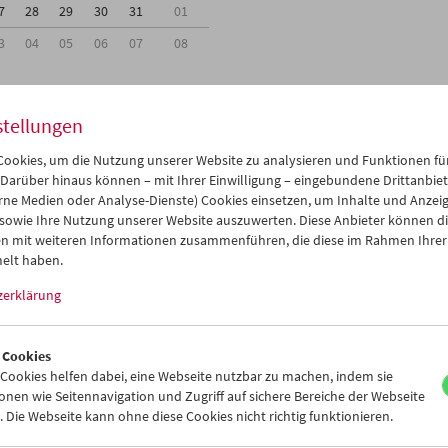
7
28
29
30
31
01
3
04
05
06
07
08
stellungen
ookies, um die Nutzung unserer Website zu analysieren und Funktionen für
Mi 30.11.
Do 1.12.
Fr 2.12.
 Darüber hinaus können – mit Ihrer Einwilligung – eingebundene Drittanbieter
rne Medien oder Analyse-Dienste) Cookies einsetzen, um Inhalte und Anzei
 sowie Ihre Nutzung unserer Website auszuwerten. Diese Anbieter können di
n mit weiteren Informationen zusammenführen, die diese im Rahmen Ihrer
elt haben.
zerklärung
 Cookies
ookies helfen dabei, eine Webseite nutzbar zu machen, indem sie
nen wie Seitennavigation und Zugriff auf sichere Bereiche der Webseite
 Die Webseite kann ohne diese Cookies nicht richtig funktionieren.