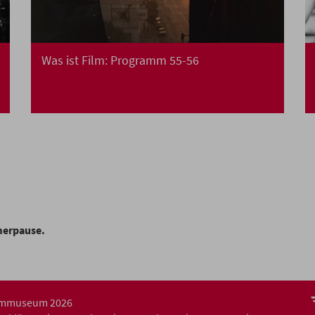
Was ist Film: Programm 55-56
merpause.
ilmmuseum 2026