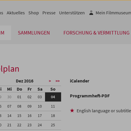
ns
Aktuelles
Shop
Presse
Unterstützen
Mein Filmmuseu
MM
SAMMLUNGEN
FORSCHUNG & VERMITTLUNG
lplan
Dez 2016
iCalender
>
>>
i
Mi
Do
Fr
Sa
So
Programmheft-PDF
9
30
01
02
03
04
6
07
08
09
10
11
English language or subtitl
3
14
15
16
17
18
0
21
22
23
24
25