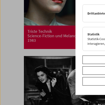
Drittanbiet
Triste Technik
Statistik
Science-Fiction und Melancholie, 1968-
Statistik-Co
1983
interagiere