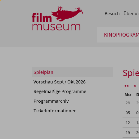
Accesskey [1]
Accesskey [4]
Accesskey [2]
Accesskey [3]
Zum Inhalt
Zum Hauptmenü
Zur Servicenavigation
Zum Suche
Besuch
Über u
KINOPROGRA
Spie
Spielplan
Vorschau Sept / Okt 2026
<<
<
Regelmäßige Programme
Mo
D
Programmarchiv
28
2
Ticketinformationen
05
0
12
1
19
2