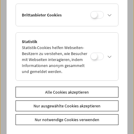
Drittanbieter Cookies
Statistik
David Bowie. Killing a Little Time
Statistik-Cookies helfen Webseiten-
Besitzern zu verstehen, wie Besucher
mit Webseiten interagieren, indem
Informationen anonym gesammelt
und gemeldet werden.
Alle Cookies akzeptieren
Nur ausgewählte Cookies akzeptieren
Nur notwendige Cookies verwenden