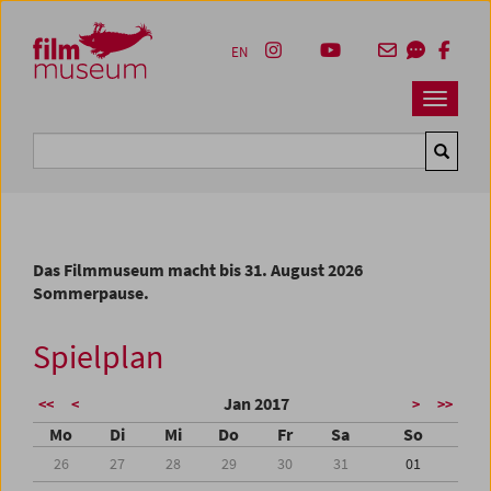
Accesskey [1]
Accesskey [4]
Accesskey [2]
Accesskey [3]
Zum Inhalt
Zum Hauptmenü
Zur Servicenavigation
Zum Suche
EN
Navbar 
Suche
Das Filmmuseum macht bis 31. August 2026
Sommerpause.
Spielplan
Jan 2017
<<
<
>
>>
Mo
Di
Mi
Do
Fr
Sa
So
26
27
28
29
30
31
01