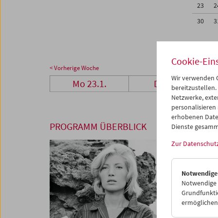
23
2
30
3
Cookie-Ein
< Vorherige Woche
Wir verwenden C
Mo 23.1.
Di 24.1.
bereitzustellen.
Netzwerke, exte
personalisieren
erhobenen Date
PROGRAMM ÜBERBLICK
Dienste gesamm
Zur Datenschut
Notwendige
Notwendige C
Grundfunktio
ermöglichen.