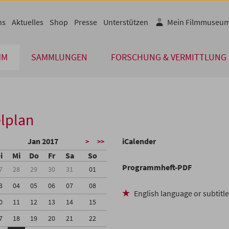
ns
Aktuelles
Shop
Presse
Unterstützen
Mein Filmmuseu
MM
SAMMLUNGEN
FORSCHUNG & VERMITTLUNG
lplan
Jan 2017
iCalender
>
>>
i
Mi
Do
Fr
Sa
So
Programmheft-PDF
7
28
29
30
31
01
3
04
05
06
07
08
English language or subtitl
0
11
12
13
14
15
7
18
19
20
21
22