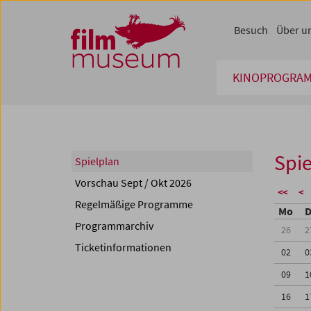
Accesskey [1]
Accesskey [4]
Accesskey [2]
Accesskey [3]
Zum Inhalt
Zum Hauptmenü
Zur Servicenavigation
Zum Suche
Besuch
Über u
KINOPROGRA
Spie
Spielplan
Vorschau Sept / Okt 2026
<<
<
Regelmäßige Programme
Mo
D
Programmarchiv
26
2
Ticketinformationen
02
0
09
1
16
1