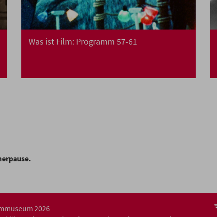
Was ist Film: Programm 57-61
merpause.
ilmmuseum 2026