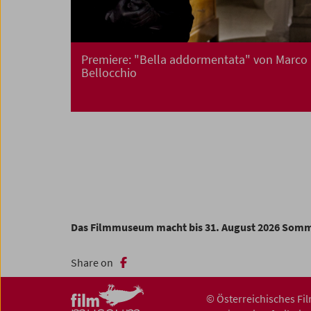
Premiere: "Bella addormentata" von Marco
Bellocchio
Das Filmmuseum macht bis 31. August 2026 Som
Share on
© Österreichisches F