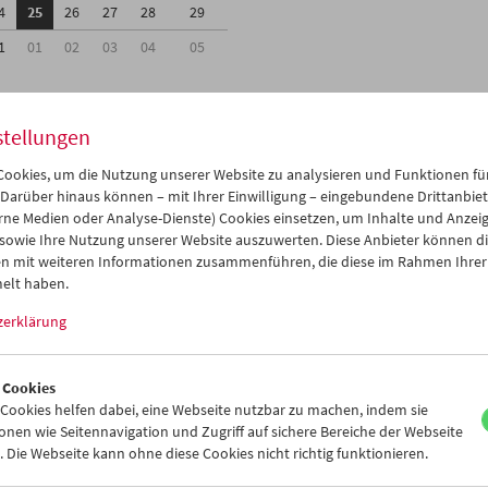
4
25
26
27
28
29
1
01
02
03
04
05
stellungen
ookies, um die Nutzung unserer Website zu analysieren und Funktionen für
Mi 25.1.
Do 26.1.
Fr 27.1.
 Darüber hinaus können – mit Ihrer Einwilligung – eingebundene Drittanbieter
rne Medien oder Analyse-Dienste) Cookies einsetzen, um Inhalte und Anzei
 sowie Ihre Nutzung unserer Website auszuwerten. Diese Anbieter können di
n mit weiteren Informationen zusammenführen, die diese im Rahmen Ihrer
elt haben.
zerklärung
 Cookies
ookies helfen dabei, eine Webseite nutzbar zu machen, indem sie
nen wie Seitennavigation und Zugriff auf sichere Bereiche der Webseite
 Die Webseite kann ohne diese Cookies nicht richtig funktionieren.