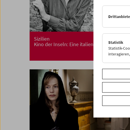
Drittanbiet
Sizilien
Statistik
Kino der Inseln: Eine italienische Reise
Statistik-Co
interagiere