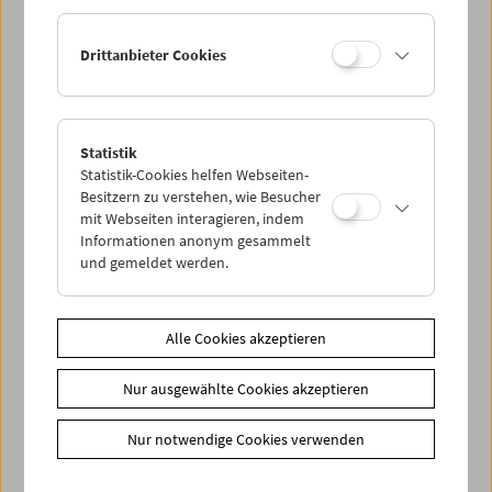
Drittanbieter Cookies
Statistik
David Bowie. Killing a Little Time
Statistik-Cookies helfen Webseiten-
Besitzern zu verstehen, wie Besucher
mit Webseiten interagieren, indem
Informationen anonym gesammelt
und gemeldet werden.
Alle Cookies akzeptieren
Nur ausgewählte Cookies akzeptieren
Nur notwendige Cookies verwenden