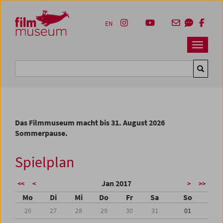
Accesskey [1]
Accesskey [4]
Accesskey [2]
Accesskey [3]
Zum Inhalt
Zum Hauptmenü
Zur Servicenavigation
Zum Suche
EN
Navbar 
Suche
Das Filmmuseum macht bis 31. August 2026
Sommerpause.
Spielplan
Jan 2017
<<
<
>
>>
Mo
Di
Mi
Do
Fr
Sa
So
26
27
28
29
30
31
01