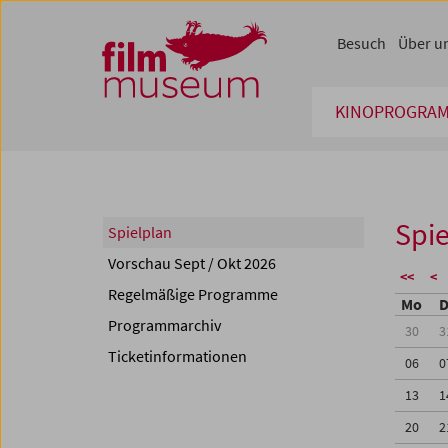
Accesskey [1]
Accesskey [4]
Accesskey [2]
Accesskey [3]
Zum Inhalt
Zum Hauptmenü
Zur Servicenavigation
Zum Suche
Besuch
Über u
KINOPROGRA
Spie
Spielplan
Vorschau Sept / Okt 2026
<<
<
Regelmäßige Programme
Mo
D
Programmarchiv
30
3
Ticketinformationen
06
0
13
1
20
2