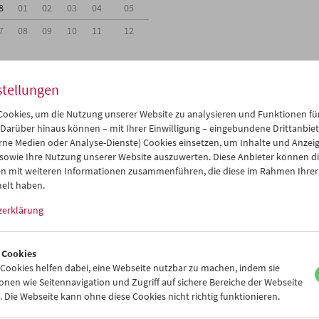
8
01
02
03
04
05
7
08
09
10
11
12
stellungen
ookies, um die Nutzung unserer Website zu analysieren und Funktionen für
Mi 15.2.
Do 16.2.
Fr 17.2.
 Darüber hinaus können – mit Ihrer Einwilligung – eingebundene Drittanbieter
rne Medien oder Analyse-Dienste) Cookies einsetzen, um Inhalte und Anzei
 sowie Ihre Nutzung unserer Website auszuwerten. Diese Anbieter können di
n mit weiteren Informationen zusammenführen, die diese im Rahmen Ihrer
elt haben.
zerklärung
 Cookies
ookies helfen dabei, eine Webseite nutzbar zu machen, indem sie
nen wie Seitennavigation und Zugriff auf sichere Bereiche der Webseite
 Die Webseite kann ohne diese Cookies nicht richtig funktionieren.