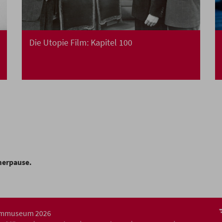
Die Utopie Film: Kapitel 100
merpause.
ilmmuseum 2026