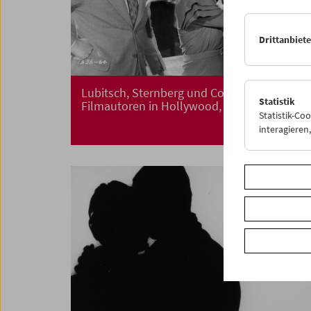
Drittanbiet
Lubitsch, Sternberg und Co.
Statistik
Filmautoren in Hollywood, 1930-34
Statistik-Co
interagiere