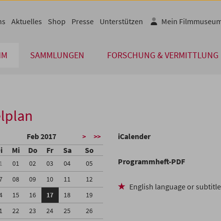
ns
Aktuelles
Shop
Presse
Unterstützen
Mein Filmmuseu
MM
SAMMLUNGEN
FORSCHUNG & VERMITTLUNG
lplan
Feb 2017
iCalender
>
>>
i
Mi
Do
Fr
Sa
So
Programmheft-PDF
1
01
02
03
04
05
7
08
09
10
11
12
English language or subtitl
4
15
16
17
18
19
1
22
23
24
25
26