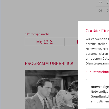
27
2
06
0
Cookie-Ein
< Vorherige Woche
Wir verwenden C
Mo 13.2.
Di 14.2.
bereitzustellen.
Netzwerke, exte
personalisieren
erhobenen Date
PROGRAMM ÜBERBLICK
Dienste gesamm
Zur Datenschut
Notwendige
Notwendige C
Grundfunktio
ermöglichen.